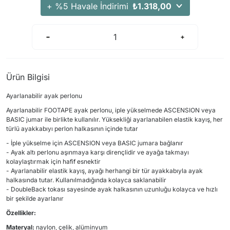
+ %5 Havale İndirimi
₺1.318,00
Ürün Bilgisi
Ayarlanabilir ayak perlonu
Ayarlanabilir FOOTAPE ayak perlonu, iple yükselmede ASCENSION veya
BASIC jumar ile birlikte kullanılır. Yüksekliği ayarlanabilen elastik kayış, her
türlü ayakkabıyı perlon halkasının içinde tutar
- İple yükselme için ASCENSION veya BASIC jumara bağlanır
- Ayak altı perlonu aşınmaya karşı dirençlidir ve ayağa takmayı
kolaylaştırmak için hafif esnektir
- Ayarlanabilir elastik kayış, ayağı herhangi bir tür ayakkabıyla ayak
halkasında tutar. Kullanılmadığında kolayca saklanabilir
- DoubleBack tokası sayesinde ayak halkasının uzunluğu kolayca ve hızlı
bir şekilde ayarlanır
Özellikler:
Materyal:
naylon, çelik, alüminyum