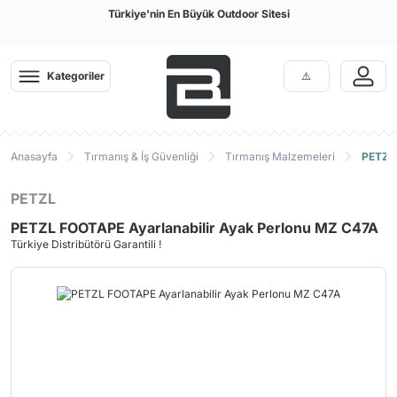
Türkiye'nin En Büyük Outdoor Sitesi
Kategoriler
Anasayfa
Tırmanış & İş Güvenliği
Tırmanış Malzemeleri
PETZL 
PETZL
PETZL FOOTAPE Ayarlanabilir Ayak Perlonu MZ C47A
Türkiye Distribütörü Garantili !