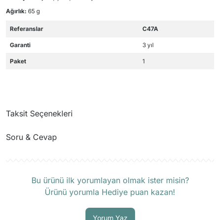
Ağırlık:
65 g
Referanslar
C47A
Garanti
3 yıl
Paket
1
Taksit Seçenekleri
Soru & Cevap
Ürün hakkında henüz soru sorulmamış.
Bu ürünü ilk yorumlayan olmak ister misin?
Ürünü yorumla Hediye puan kazan!
Soru Sor
Yorum Yaz