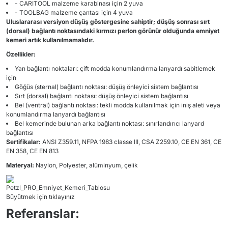
- CARITOOL malzeme karabinası için 2 yuva
- TOOLBAG malzeme çantası için 4 yuva
Uluslararası versiyon düşüş göstergesine sahiptir; düşüş sonrası sırt
(dorsal) bağlantı noktasındaki kırmızı perlon görünür olduğunda emniyet
kemeri artık kullanılmamalıdır.
Özellikler:
Yan bağlantı noktaları: çift modda konumlandırma lanyardı sabitlemek
için
Göğüs (sternal) bağlantı noktası: düşüş önleyici sistem bağlantısı
Sırt (dorsal) bağlantı noktası: düşüş önleyici sistem bağlantısı
Bel (ventral) bağlantı noktası: tekli modda kullanılmak için iniş aleti veya
konumlandırma lanyardı bağlantısı
Bel kemerinde bulunan arka bağlantı noktası: sınırlandırıcı lanyard
bağlantısı
Sertifikalar:
ANSI Z359.11, NFPA 1983 classe III, CSA Z259.10, CE EN 361, CE
EN 358, CE EN 813
Materyal:
Naylon, Polyester, alüminyum, çelik
Büyütmek için tıklayınız
Referanslar: