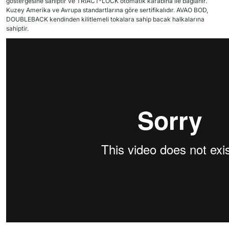
göstergesine sahiptir ve TRIACT-LOCK otomatik karabina ile bağlanır.
Kuzey Amerika ve Avrupa standartlarına göre sertifikalıdır. AVAO BOD,
DOUBLEBACK kendinden kilitlemeli tokalara sahip bacak halkalarına
sahiptir.