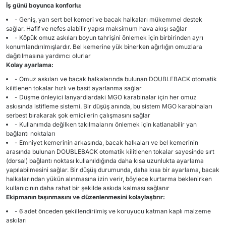
İş günü boyunca konforlu:
- Geniş, yarı sert bel kemeri ve bacak halkaları mükemmel destek
sağlar. Hafif ve nefes alabilir yapısı maksimum hava akışı sağlar
- Köpük omuz askıları boyun tahrişini önlemek için birbirinden ayrı
konumlandırılmışlardır. Bel kemerine yük binerken ağırlığın omuzlara
dağıtılmasına yardımcı olurlar
Kolay ayarlama:
- Omuz askıları ve bacak halkalarında bulunan DOUBLEBACK otomatik
kilitlenen tokalar hızlı ve basit ayarlanma sağlar
- Düşme önleyici lanyardlardaki MGO karabinalar için her omuz
askısında istifleme sistemi. Bir düşüş anında, bu sistem MGO karabinaları
serbest bırakarak şok emicilerin çalışmasını sağlar
- Kullanımda değilken takılmalarını önlemek için katlanabilir yan
bağlantı noktaları
- Emniyet kemerinin arkasında, bacak halkaları ve bel kemerinin
arasında bulunan DOUBLEBACK otomatik kilitlenen tokalar sayesinde sırt
(dorsal) bağlantı noktası kullanıldığında daha kısa uzunlukta ayarlama
yapılabilmesini sağlar. Bir düşüş durumunda, daha kısa bir ayarlama, bacak
halkalarından yükün alınmasına izin verir, böylece kurtarma beklenirken
kullanıcının daha rahat bir şekilde askıda kalması sağlanır
Ekipmanın taşınmasını ve düzenlenmesini kolaylaştırır:
- 6 adet önceden şekillendirilmiş ve koruyucu katman kaplı malzeme
askıları