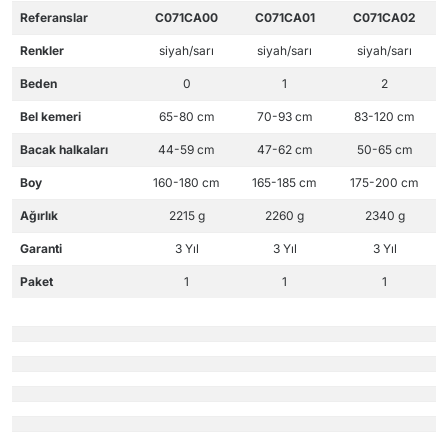
Referanslar
C071CA00
C071CA01
C071CA02
Renkler
siyah/sarı
siyah/sarı
siyah/sarı
Beden
0
1
2
Bel kemeri
65-80 cm
70-93 cm
83-120 cm
Bacak halkaları
44-59 cm
47-62 cm
50-65 cm
Boy
160-180 cm
165-185 cm
175-200 cm
Ağırlık
2215 g
2260 g
2340 g
Garanti
3 Yıl
3 Yıl
3 Yıl
Paket
1
1
1