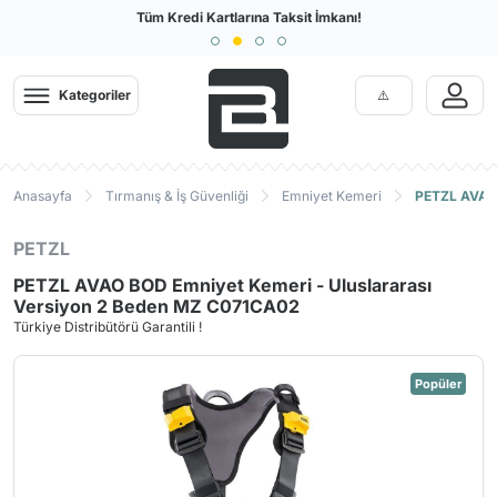
Türkiye'nin En Büyük Outdoor Sitesi
Tüm Kredi Kartlarına Taksit İmkanı!
Kategoriler
Anasayfa
Tırmanış & İş Güvenliği
Emniyet Kemeri
PETZL AVAO 
PETZL
PETZL AVAO BOD Emniyet Kemeri - Uluslararası
Versiyon 2 Beden MZ C071CA02
Türkiye Distribütörü Garantili !
Popüler