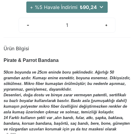
Arama Kurtarma Dronları
+ %5 Havale İndirimi
₺90,24
Arama Kurtarma Termal Kameraları
Arama Kurtarma Solunum Ekipmanları
Arama Kurtarma Sistemleri
Arama Kurtarma Bug Out Bag
Ürün Bilgisi
Arama Kurtarma Eğitim Mankenleri
Pirate & Parrot Bandana
Arama Kurtarma Merdiveni
Arama Kurtarma İniş ve Emniyet Aletleri
50cm boyunda ve 25cm eninde boru şeklindedir. Ağırlığı 50
gramdan azdır. Kumaşı enine esnektir, boyuna esnemez. Dikişsizdir,
Arama Kurtarma Kiti
sökülmez. Mikro fiber kumaştan örülmüştür; bu nedenle aşınmaz,
Arama Kurtarma El Tipi Gpsler
yıpranmaz, genişlemez, dayanıklıdır.
Desenleri, doğa dostu ve bireye zarar vermeyen patentli, sertifikalı
Arama Kurtarma Uydu İletişim Cihazları
su bazlı boyalar kullanılarak basılır. Baskı asla (yumuşaklığı dahil)
kumaşın polyester mikro fiber özelliğini değiştirmezken renkler de
asla kumaş üzerinden çıkmaz ve solmaz, temizliği kolaydır.
14 Farklı kullanın şekli var ,alın bandı, fular, atkı, şapka, baklava,
bandana, korsan bandana, başörtü, saç bandı, bere, bone, güneşten
ve rüzgardan uzuvları korumak için ya da toz maskesi olarak