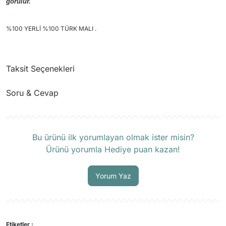
görülür.
%100 YERLİ %100 TÜRK MALI .
Taksit Seçenekleri
Soru & Cevap
Ürün hakkında henüz soru sorulmamış.
Bu ürünü ilk yorumlayan olmak ister misin?
Ürünü yorumla Hediye puan kazan!
Soru Sor
Yorum Yaz
Etiketler :