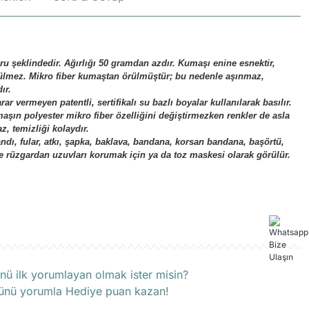
 şeklindedir. Ağırlığı 50 gramdan azdır. Kumaşı enine esnektir,
ülmez. Mikro fiber kumaştan örülmüştür; bu nedenle aşınmaz,
ır.
ar vermeyen patentli, sertifikalı su bazlı boyalar kullanılarak basılır.
aşın polyester mikro fiber özelliğini değiştirmezken renkler de asla
, temizliği kolaydır.
bandı, fular, atkı, şapka, baklava, bandana, korsan bandana, başörtü,
e rüzgardan uzuvları korumak için ya da toz maskesi olarak görülür.
rün hakkında henüz soru sorulmamış.
nü ilk yorumlayan olmak ister misin?
ünü yorumla Hediye puan kazan!
Soru Sor