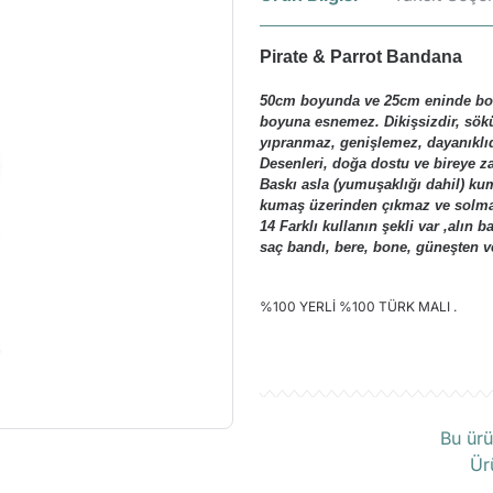
Pirate & Parrot Bandana
50cm boyunda ve 25cm eninde boru
boyuna esnemez. Dikişsizdir, sök
yıpranmaz, genişlemez, dayanıklıd
Desenleri, doğa dostu ve bireye zar
Baskı asla (yumuşaklığı dahil) kum
kumaş üzerinden çıkmaz ve solmaz
14 Farklı kullanın şekli var ,alın 
saç bandı, bere, bone, güneşten v
%100 YERLİ %100 TÜRK MALI .
Ü
Bu ürü
Ür