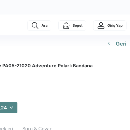
Ara
Sepet
Giriş Yap
Geri
te PA05-21020 Adventure Polarlı Bandana
,24
ekleri
Soru & Cevap