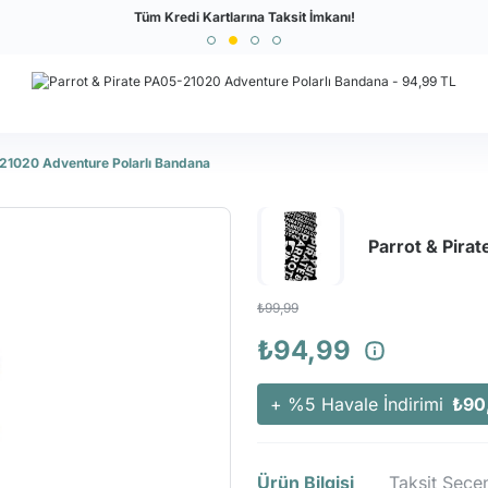
Türkiye'nin En Büyük Outdoor Sitesi
Tüm Kredi Kartlarına Taksit İmkanı!
-21020 Adventure Polarlı Bandana
Parrot & Pira
₺99,99
₺94,99
+ %5 Havale İndirimi
₺90
Ürün Bilgisi
Taksit Seçen