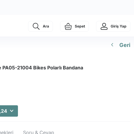
Ara
Sepet
Giriş Yap
Geri
te PA05-21004 Bikes Polarlı Bandana
,24
ekleri
Soru & Cevap