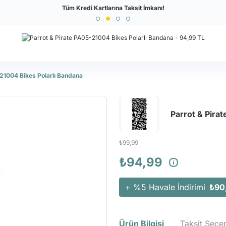
Türkiye'nin En Büyük Outdoor Sitesi
Tüm Kredi Kartlarına Taksit İmkanı!
-21004 Bikes Polarlı Bandana
Parrot & Pira
₺99,99
₺94,99
+ %5 Havale İndirimi
₺90
Ürün Bilgisi
Taksit Seçen