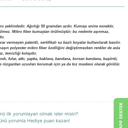
 şeklindedir. Ağırlığı 50 gramdan azdır. Kumaşı enine esnektir,
ülmez. Mikro fiber kumaştan örülmüştür; bu nedenle aşınmaz,
ır.
ar vermeyen patentli, sertifikalı su bazlı boyalar kullanılarak basılır.
aşın polyester mikro fiber özelliğini değiştirmezken renkler de asla
, temizliği kolaydır.
bandı, fular, atkı, şapka, baklava, bandana, korsan bandana, başörtü,
e rüzgardan uzuvları korumak için ya da toz maskesi olarak görülür.
rün hakkında henüz soru sorulmamış.
nü ilk yorumlayan olmak ister misin?
ünü yorumla Hediye puan kazan!
Soru Sor