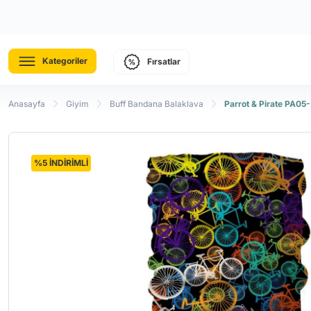
Kategoriler
Fırsatlar
Anasayfa
Giyim
Buff Bandana Balaklava
Parrot & Pirate PA05
%5 İNDİRİMLİ