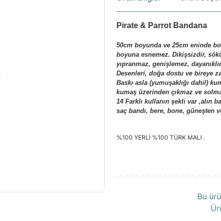
Pirate & Parrot Bandana
50cm boyunda ve 25cm eninde boru
boyuna esnemez. Dikişsizdir, sök
yıpranmaz, genişlemez, dayanıklıd
Desenleri, doğa dostu ve bireye zar
Baskı asla (yumuşaklığı dahil) kum
kumaş üzerinden çıkmaz ve solmaz
14 Farklı kullanın şekli var ,alın 
saç bandı, bere, bone, güneşten v
%100 YERLİ %100 TÜRK MALI .
Ü
Bu ürü
Ür