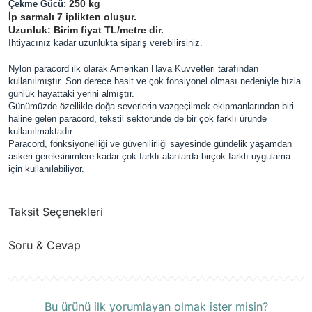
250 kg
Çekme Gücü:
İp sarmalı 7 iplikten oluşur.
Uzunluk: Birim fiyat TL/metre dir.
İhtiyacınız kadar uzunlukta sipariş verebilirsiniz.
Nylon paracord ilk olarak Amerikan Hava Kuvvetleri tarafından
kullanılmıştır. Son derece basit ve çok fonsiyonel olması nedeniyle hızla
günlük hayattaki yerini almıştır.
Günümüzde özellikle doğa severlerin vazgeçilmek ekipmanlarından biri
haline gelen paracord, tekstil sektöründe de bir çok farklı üründe
kullanılmaktadır.
Paracord, fonksiyonelliği ve güvenilirliği sayesinde gündelik yaşamdan
askeri gereksinimlere kadar çok farklı alanlarda birçok farklı uygulama
için kullanılabiliyor.
Taksit Seçenekleri
Soru & Cevap
Ürün hakkında henüz soru sorulmamış.
Bu ürünü ilk yorumlayan olmak ister misin?