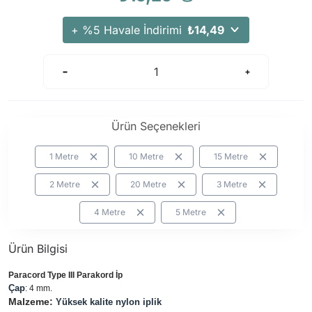
Arama Kurtarma Dronları
+ %5 Havale İndirimi
₺14,49
Arama Kurtarma Termal Kameraları
Arama Kurtarma Solunum Ekipmanları
Arama Kurtarma Sistemleri
Arama Kurtarma Bug Out Bag
Arama Kurtarma Eğitim Mankenleri
Ürün Seçenekleri
Arama Kurtarma Merdiveni
1 Metre
10 Metre
15 Metre
Arama Kurtarma İniş ve Emniyet Aletleri
Arama Kurtarma Kiti
2 Metre
20 Metre
3 Metre
Arama Kurtarma El Tipi Gpsler
4 Metre
5 Metre
Arama Kurtarma Uydu İletişim Cihazları
Ürün Bilgisi
Paracord Type III Parakord İp
Çap
: 4 mm.
Malzeme:
Yüksek kalite nylon iplik