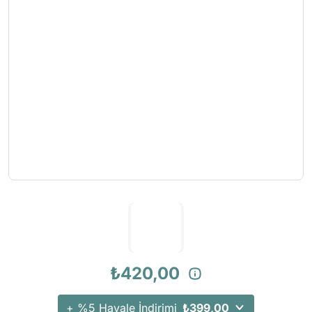
₺420,00
+ %5 Havale İndirimi
₺399,00