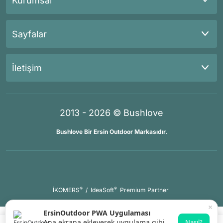
Kurumsal
Sayfalar
İletişim
2013 - 2026 © Bushlove
Bushlove Bir Ersin Outdoor Markasıdır.
®
®
İKOMERS
/
IdeaSoft
Premium Partner
×
ErsinOutdoor PWA Uygulaması
Ana ekrana ekleyerek uygulama gibi
Nasıl?