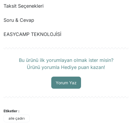
Taksit Seçenekleri
Soru & Cevap
EASYCAMP TEKNOLOJİSİ
Ürün hakkında henüz soru sorulmamış.
Soru Sor
Bu ürünü ilk yorumlayan olmak ister misin?
Ürünü yorumla Hediye puan kazan!
Yorum Yaz
Etiketler :
aile çadırı