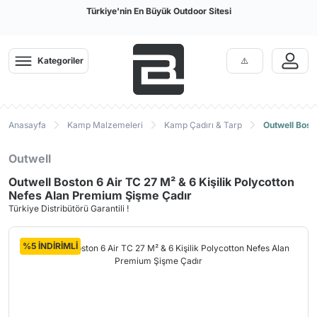
Türkiye'nin En Büyük Outdoor Sitesi
Kategoriler
Anasayfa
Kamp Malzemeleri
Kamp Çadırı & Tarp
Outwell Bost
Outwell
Outwell Boston 6 Air TC 27 M² & 6 Kişilik Polycotton
Nefes Alan Premium Şişme Çadır
Türkiye Distribütörü Garantili !
%5 İNDİRİMLİ