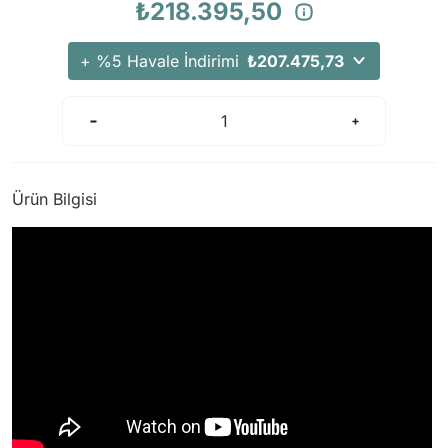
₺218.395,50
+ %5 Havale İndirimi
₺207.475,73
Ürün Bilgisi