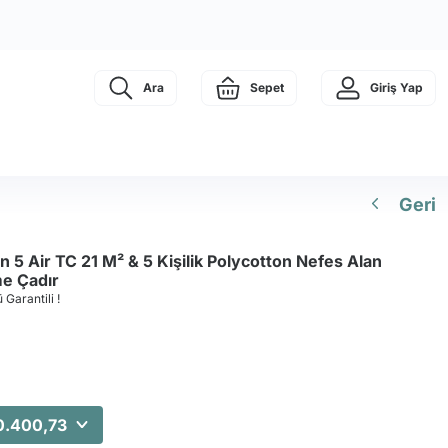
Ara
Sepet
Giriş Yap
Geri
 5 Air TC 21 M² & 5 Kişilik Polycotton Nefes Alan
e Çadır
 Garantili !
0.400,73