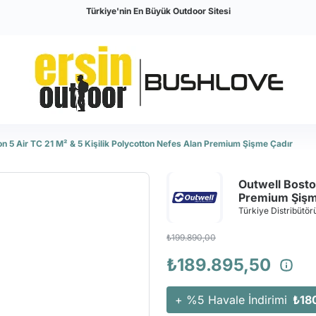
Türkiye'nin En Büyük Outdoor Sitesi
on 5 Air TC 21 M² & 5 Kişilik Polycotton Nefes Alan Premium Şişme Çadır
Outwell Boston
Premium Şişm
Türkiye Distribütörü
₺199.890,00
₺189.895,50
+ %5 Havale İndirimi
₺18