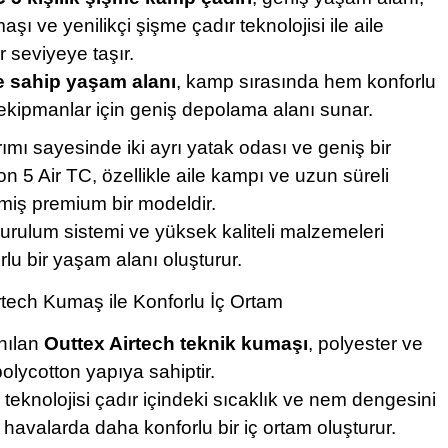
şı ve yenilikçi şişme çadır teknolojisi ile aile
 seviyeye taşır.
e sahip yaşam alanı
, kamp sırasında hem konforlu
ekipmanlar için geniş depolama alanı sunar.
rımı sayesinde iki ayrı yatak odası ve geniş bir
 5 Air TC, özellikle aile kampı ve uzun süreli
rilmiş premium bir modeldir.
kurulum sistemi ve yüksek kaliteli malzemeleri
u bir yaşam alanı oluşturur.
rtech Kumaş ile Konforlu İç Ortam
anılan
Outtex Airtech teknik kumaşı
, polyester ve
olycotton yapıya sahiptir.
teknolojisi çadır içindeki sıcaklık ve nem dengesini
 havalarda daha konforlu bir iç ortam oluşturur.