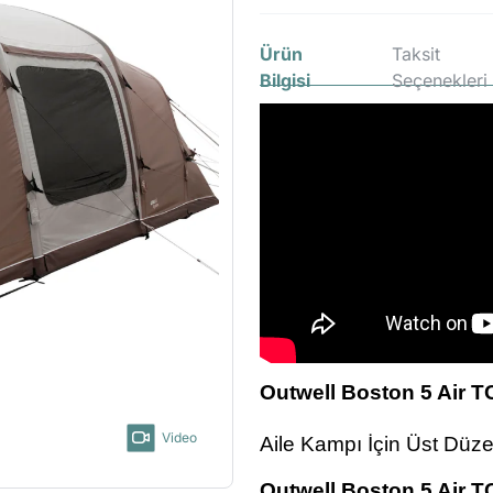
Ürün
Taksit
Bilgisi
Seçenekleri
Outwell Boston 5 Air T
Video
Aile Kampı İçin Üst Düz
Outwell Boston 5 Air TC