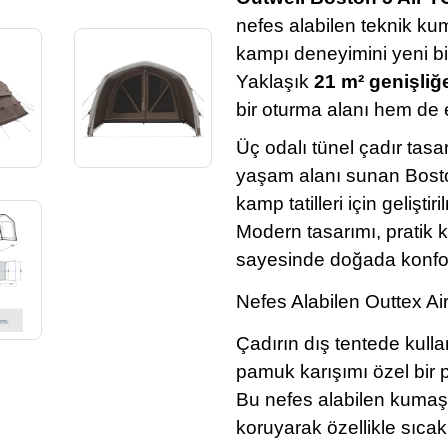
nefes alabilen teknik kuma
kampı deneyimini yeni bir
Yaklaşık
21 m² genişliğ
bir oturma alanı hem de 
Üç odalı tünel çadır tasa
yaşam alanı sunan Boston
kamp tatilleri için gelişti
Modern tasarımı, pratik 
sayesinde doğada konforl
Nefes Alabilen Outtex Ai
Çadırın dış tentede kull
pamuk karışımı özel bir p
Bu nefes alabilen kumaş 
koruyarak özellikle sıcak