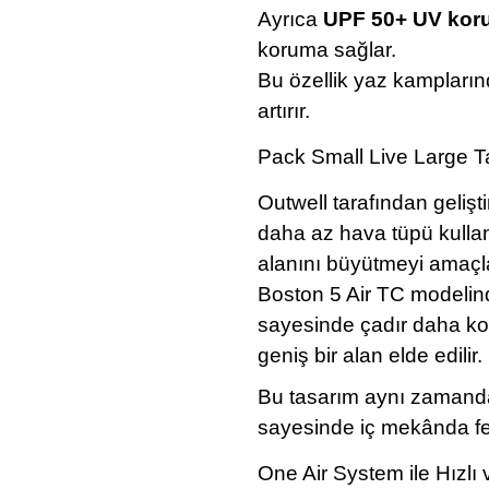
Ayrıca
UPF 50+ UV kor
koruma sağlar.
Bu özellik yaz kampların
artırır.
Pack Small Live Large T
Outwell tarafından gelişti
daha az hava tüpü kulla
alanını büyütmeyi amaçl
Boston 5 Air TC modelind
sayesinde çadır daha ko
geniş bir alan elde edilir.
Bu tasarım aynı zamanda
sayesinde iç mekânda fer
One Air System ile Hızlı