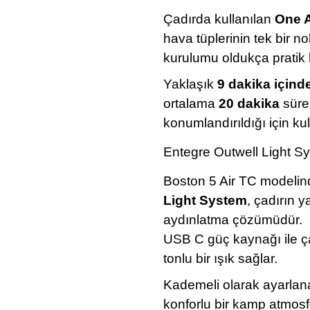
Çadırda kullanılan
One A
hava tüplerinin tek bir n
kurulumu oldukça pratik h
Yaklaşık
9 dakika içinde
ortalama
20 dakika
sürer
konumlandırıldığı için ku
Entegre Outwell Light Sy
Boston 5 Air TC modelin
Light System
, çadırın 
aydınlatma çözümüdür.
USB C güç kaynağı ile ça
tonlu bir ışık sağlar.
Kademeli olarak ayarlana
konforlu bir kamp atmosfe