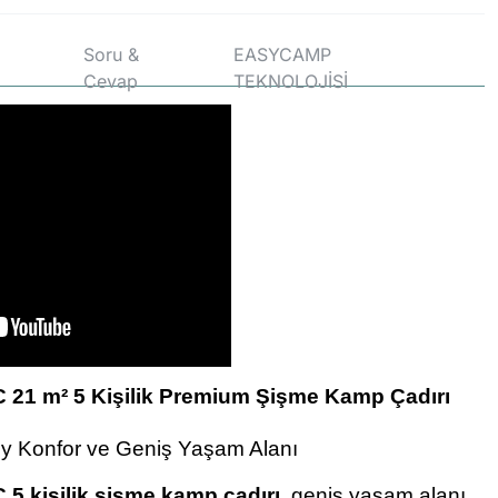
Soru &
EASYCAMP
Cevap
TEKNOLOJİSİ
C 21 m² 5 Kişilik Premium Şişme Kamp Çadırı
ey Konfor ve Geniş Yaşam Alanı
 5 kişilik şişme kamp çadırı
, geniş yaşam alanı,