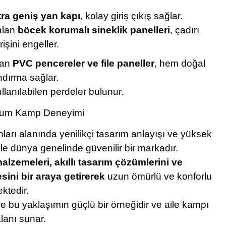
tra geniş yan kapı
, kolay giriş çıkış sağlar.
alan
böcek korumalı sineklik panelleri
, çadırı
işini engeller.
nan
PVC pencereler ve file paneller
, hem doğal
ndırma sağlar.
llanılabilen perdeler bulunur.
emium Kamp Deneyimi
ları alanında yenilikçi tasarım anlayışı ve yüksek
ile dünya genelinde güvenilir bir markadır.
malzemeleri, akıllı tasarım çözümlerini ve
esini bir araya getirerek
uzun ömürlü ve konforlu
ktedir.
e bu yaklaşımın güçlü bir örneğidir ve aile kampı
lanı sunar.