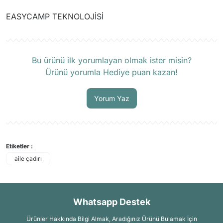
EASYCAMP TEKNOLOJİSİ
Ürün hakkında henüz soru sorulmamış.
Soru Sor
Bu ürünü ilk yorumlayan olmak ister misin?
Ürünü yorumla Hediye puan kazan!
Yorum Yaz
Etiketler :
aile çadırı
Whatsapp Destek
Ürünler Hakkında Bilgi Almak, Aradığınız Ürünü Bulamak İçin