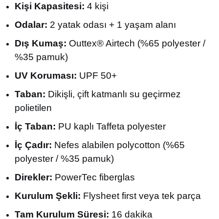
Kişi Kapasitesi:
4 kişi
Odalar:
2 yatak odası + 1 yaşam alanı
Dış Kumaş:
Outtex® Airtech (%65 polyester /
%35 pamuk)
UV Koruması:
UPF 50+
Taban:
Dikişli, çift katmanlı su geçirmez
polietilen
İç Taban:
PU kaplı Taffeta polyester
İç Çadır:
Nefes alabilen polycotton (%65
polyester / %35 pamuk)
Direkler:
PowerTec fiberglas
Kurulum Şekli:
Flysheet first veya tek parça
Tam Kurulum Süresi:
16 dakika