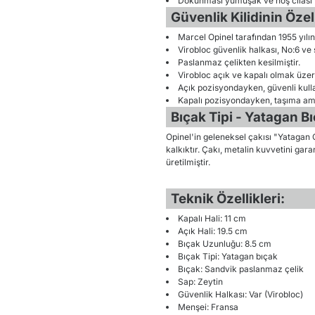
Dokunması yumuşak ve hoş cilası v
Güvenlik Kilidinin Özell
Marcel Opinel tarafından 1955 yılınd
Virobloc güvenlik halkası, No:6 ve
Paslanmaz çelikten kesilmiştir.
Virobloc açık ve kapalı olmak üzere
Açık pozisyondayken, güvenli kullan
Kapalı pozisyondayken, taşıma amaçl
Bıçak Tipi - Yatagan Bı
Opinel'in geleneksel çakısı "Yatagan Ça
kalkıktır. Çakı, metalin kuvvetini gara
üretilmiştir.
Teknik Özellikleri:
Kapalı Hali: 11 cm
Açık Hali: 19.5 cm
Bıçak Uzunluğu: 8.5 cm
Bıçak Tipi: Yatagan bıçak
Bıçak: Sandvik paslanmaz çelik
Sap: Zeytin
Güvenlik Halkası: Var (Virobloc)
Menşei: Fransa