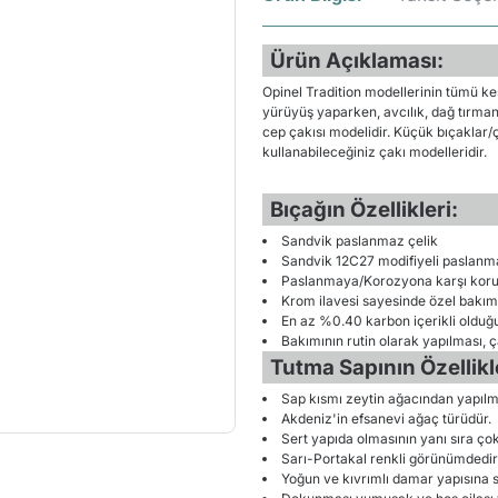
Ürün Açıklaması:
Opinel Tradition modellerinin tümü k
yürüyüş yaparken, avcılık, dağ tırman
cep çakısı modelidir. Küçük bıçaklar/
kullanabileceğiniz çakı modelleridir.
Bıçağın Özellikleri:
Sandvik paslanmaz çelik
Sandvik 12C27 modifiyeli paslanma
Paslanmaya/Korozyona karşı korum
Krom ilavesi sayesinde özel bakım
En az %0.40 karbon içerikli olduğ
Bakımının rutin olarak yapılması, 
Tutma Sapının Özellikle
Sap kısmı zeytin ağacından yapılmı
Akdeniz'in efsanevi ağaç türüdür.
Sert yapıda olmasının yanı sıra çok
Sarı-Portakal renkli görünümdedir
Yoğun ve kıvrımlı damar yapısına sa