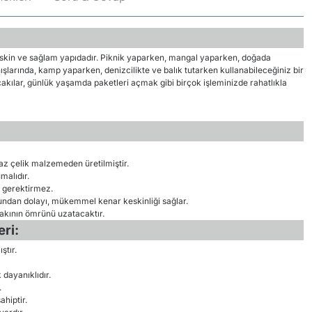
eskin ve sağlam yapıdadır. Piknik yaparken, mangal yaparken, doğada
ışlarında, kamp yaparken, denizcilikte ve balık tutarken kullanabileceğiniz bir
çakılar, günlük yaşamda paketleri açmak gibi birçok işleminizde rahatlıkla
z çelik malzemeden üretilmiştir.
alıdır.
 gerektirmez.
undan dolayı, mükemmel kenar keskinliği sağlar.
çakının ömrünü uzatacaktır.
ri:
ştır.
 dayanıklıdır.
.
hiptir.