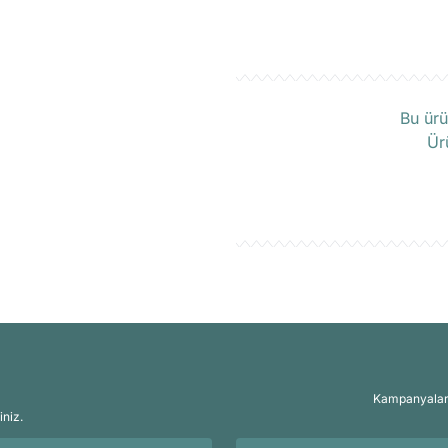
Ü
Bu ürü
Ür
Kampanyalar, 
iniz.