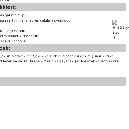
ardır.
ikleri:
a geliştirilmiştir.
 sonrası tüm katlanabilen çakılara uyumludur.
 iki aşamalıdır.
ım amaçlı kilitlenebilir.
ı kilitlenebilir.
çak:
kısı" olarak bilinir. Şekli eski Türk kılıcından esinlenilmiş, ucu sivri ve
ntileyen ve verimli bilenebilmesini sağlayacak şekilde özel bir profile göre