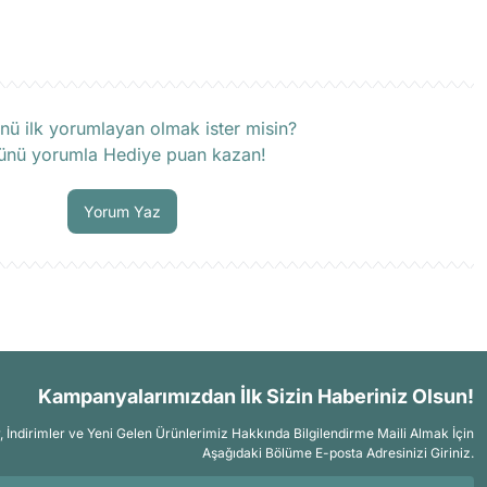
rün hakkında henüz soru sorulmamış.
nü ilk yorumlayan olmak ister misin?
ünü yorumla Hediye puan kazan!
Soru Sor
Yorum Yaz
Kampanyalarımızdan İlk Sizin Haberiniz Olsun!
İndirimler ve Yeni Gelen Ürünlerimiz Hakkında Bilgilendirme Maili Almak İçin
Aşağıdaki Bölüme E-posta Adresinizi Giriniz.