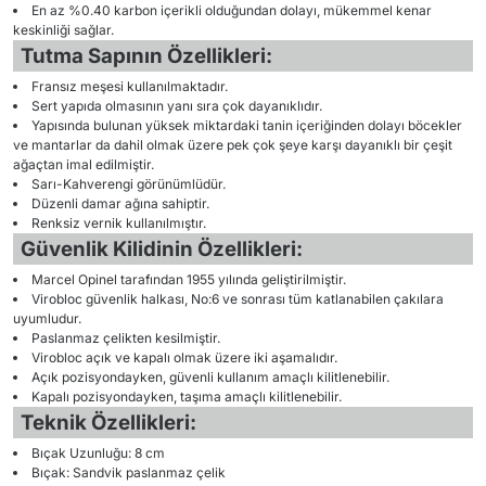
En az %0.40 karbon içerikli olduğundan dolayı, mükemmel kenar
keskinliği sağlar.
Tutma Sapının Özellikleri:
Fransız meşesi kullanılmaktadır.
Sert yapıda olmasının yanı sıra çok dayanıklıdır.
Yapısında bulunan yüksek miktardaki tanin içeriğinden dolayı böcekler
ve mantarlar da dahil olmak üzere pek çok şeye karşı dayanıklı bir çeşit
ağaçtan imal edilmiştir.
Sarı-Kahverengi görünümlüdür.
Düzenli damar ağına sahiptir.
Renksiz vernik kullanılmıştır.
Güvenlik Kilidinin Özellikleri:
Marcel Opinel tarafından 1955 yılında geliştirilmiştir.
Virobloc güvenlik halkası, No:6 ve sonrası tüm katlanabilen çakılara
uyumludur.
Paslanmaz çelikten kesilmiştir.
Virobloc açık ve kapalı olmak üzere iki aşamalıdır.
Açık pozisyondayken, güvenli kullanım amaçlı kilitlenebilir.
Kapalı pozisyondayken, taşıma amaçlı kilitlenebilir.
Teknik Özellikleri:
Bıçak Uzunluğu: 8 cm
Bıçak: Sandvik paslanmaz çelik