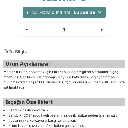
+ %5 Havale İndirimi
₺2.156,38
Ürün Bilgisi
Ürün Açıklaması:
Mantar türlerini toplamak için kullanabileceğiniz güzel bir mantar bıçağı
modelidir. Sap kısmında, toprağı kolaylıkla kaldırmayı sağlayan fırçası
bulunmaktadır. Ahşap kutusu vardır. Çıtçıtlı düğmesi bulunan kılıfı ile birlikte
satılmaktadır.
Bıçağın Özellikleri:
Sandvik paslanmaz çelik
Sandvik 12C27 modifiyeli paslanmaz çelik malzemeden üretilmiştir.
Paslanmaya/Korozyona karşı korumalıdır.
Krom ilavesi sayesinde özel bakım gerektirmez.