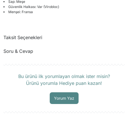
Sap: Meşe
Güvenlik Halkası: Var (Virobloc)
Menşei: Fransa
Taksit Seçenekleri
Soru & Cevap
Ürün hakkında henüz soru sorulmamış.
Bu ürünü ilk yorumlayan olmak ister misin?
Ürünü yorumla Hediye puan kazan!
Soru Sor
Yorum Yaz