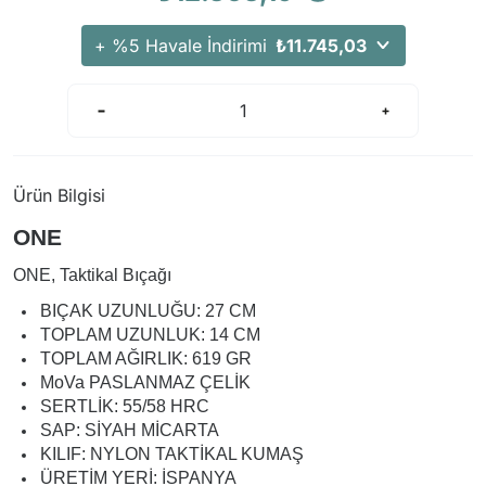
+ %5 Havale İndirimi
₺11.745,03
Ürün Bilgisi
ONE
ONE, Taktikal Bıçağı
BIÇAK UZUNLUĞU: 27 CM
TOPLAM UZUNLUK: 14 CM
TOPLAM AĞIRLIK: 619 GR
MoVa PASLANMAZ ÇELİK
SERTLİK: 55/58 HRC
SAP: SİYAH MİCARTA
KILIF: NYLON TAKTİKAL KUMAŞ
ÜRETİM YERİ: İSPANYA