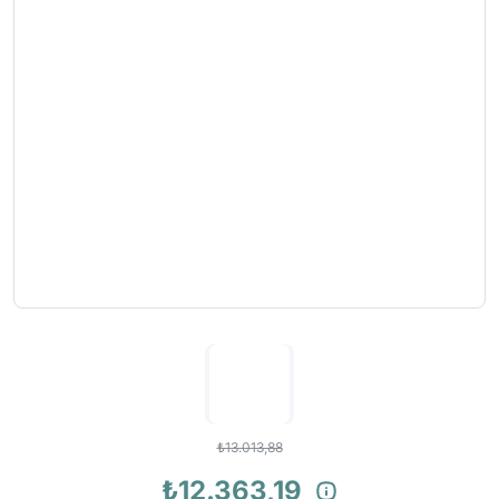
₺13.013,88
₺12.363,19