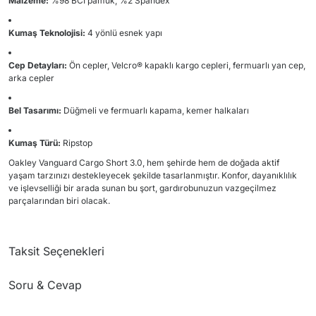
Malzeme:
%98 BCI pamuk, %2 Spandex
Kumaş Teknolojisi:
4 yönlü esnek yapı
Cep Detayları:
Ön cepler, Velcro® kapaklı kargo cepleri, fermuarlı yan cep,
arka cepler
Bel Tasarımı:
Düğmeli ve fermuarlı kapama, kemer halkaları
Kumaş Türü:
Ripstop
Oakley Vanguard Cargo Short 3.0, hem şehirde hem de doğada aktif
yaşam tarzınızı destekleyecek şekilde tasarlanmıştır.
Konfor, dayanıklılık
ve işlevselliği bir arada sunan bu şort, gardırobunuzun vazgeçilmez
parçalarından biri olacak.
Taksit Seçenekleri
Soru & Cevap