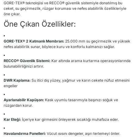
GORE-TEX® teknolojisi ve RECCO® güvenlik sistemiyle donatılmış bu
ceket, su geçirmezlik, rüzgar koruması ve nefes alabilirlik özellikleriyle
öne çıkar.
Öne Çıkan Özellikler:
GORE-TEX® 2 Katmanlı Membran:
25.000 mm su geçirmezlik ve yüksek
nefes alabilirlik sunar, böylece kuru ve konforlu kalmanızı sağlar.
RECCO® Güvenlik Sistemi:
Kar altında arama kurtarma operasyonlarında
bulunabilirliğinizi artırır.
DWR Kaplama:
Su itici dış yüzey, yağmur ve karın cekete nüfuz etmesini
engeller
Ayarlanabilir Kapüşon:
Kask uyumlu tasarımıyla başınızı soğuk ve
rüzgardan korur.
Kar Eteği:
İçeriye kar girmesini önleyerek sıcaklığı muhafaza eder.
Havalandırma Panelleri:
Vücut ısısını dengeler, aşırı terlemeyi önler.