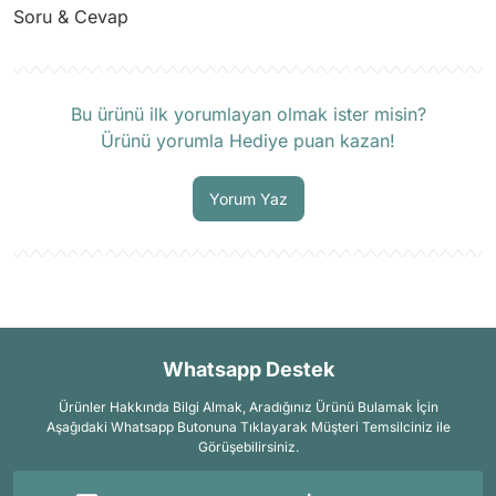
Soru & Cevap
Mağazada var mı bu ürün, gelsem görebilir miyim?
İsmail Ülker | 12/07/2025
Bu ürünü ilk yorumlayan olmak ister misin?
Ürünü yorumla Hediye puan kazan!
Merhaba evet mevcut uğrayabilirsiniz.
13/07/2025 tarihinde yanıtlandı.
Yorum Yaz
Soru Sor
Whatsapp Destek
Ürünler Hakkında Bilgi Almak, Aradığınız Ürünü Bulamak İçin
Aşağıdaki Whatsapp Butonuna Tıklayarak Müşteri Temsilciniz ile
Görüşebilirsiniz.