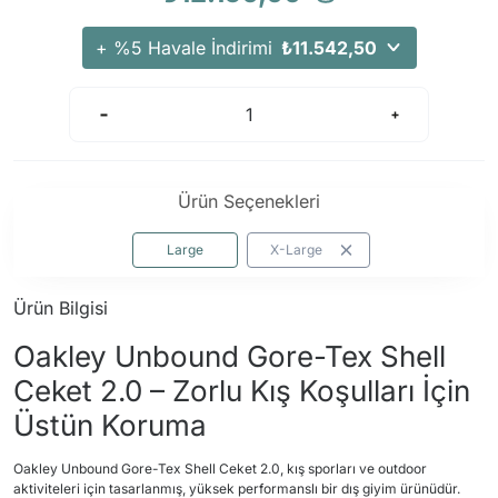
Arama Kurtarma Dronları
+ %5 Havale İndirimi
₺11.542,50
Arama Kurtarma Termal Kameraları
Arama Kurtarma Solunum Ekipmanları
Arama Kurtarma Sistemleri
Arama Kurtarma Bug Out Bag
Arama Kurtarma Eğitim Mankenleri
Ürün Seçenekleri
Arama Kurtarma Merdiveni
Large
X-Large
Arama Kurtarma İniş ve Emniyet Aletleri
Arama Kurtarma Kiti
Ürün Bilgisi
Arama Kurtarma El Tipi Gpsler
Oakley Unbound Gore-Tex Shell
Arama Kurtarma Uydu İletişim Cihazları
Ceket 2.0 – Zorlu Kış Koşulları İçin
Üstün Koruma
Oakley Unbound Gore-Tex Shell Ceket 2.0, kış sporları ve outdoor
aktiviteleri için tasarlanmış, yüksek performanslı bir dış giyim ürünüdür.