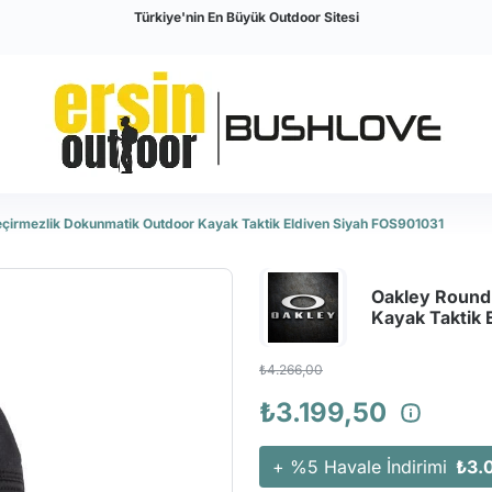
Türkiye'nin En Büyük Outdoor Sitesi
irmezlik Dokunmatik Outdoor Kayak Taktik Eldiven Siyah FOS901031
Oakley Round
Kayak Taktik 
₺4.266,00
₺3.199,50
+ %5 Havale İndirimi
₺3.