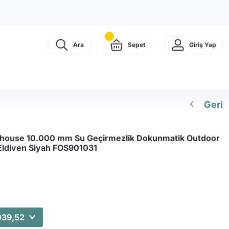
Ara
Sepet
Giriş Yap
Geri
house 10.000 mm Su Geçirmezlik Dokunmatik Outdoor
Eldiven Siyah FOS901031
039,52