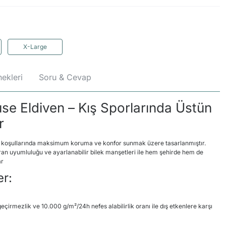
X-Large
ekleri
Soru & Cevap
e Eldiven – Kış Sporlarında Üstün
r
ş koşullarında maksimum koruma ve konfor sunmak üzere tasarlanmıştır.
ran uyumluluğu ve ayarlanabilir bilek manşetleri ile hem şehirde hem de
ar
er:
çirmezlik ve 10.000 g/m²/24h nefes alabilirlik oranı ile dış etkenlere karşı