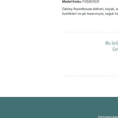
Model Kodu:
FOS901031
Oakley Roundhouse eldiven, kayak, snow
özellikleri ve şık tasarımıyla, soğuk h
Ü
Bu ürü
Ür
Kampanyalar, 