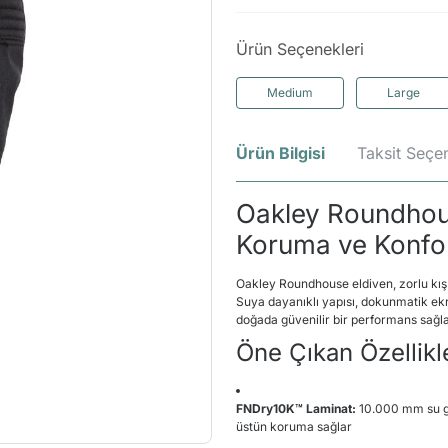
Ürün Seçenekleri
Medium
Large
Ürün Bilgisi
Taksit Seçen
Oakley Roundhous
Koruma ve Konfo
Oakley Roundhouse eldiven, zorlu kı
Suya dayanıklı yapısı, dokunmatik ek
doğada güvenilir bir performans sağl
Öne Çıkan Özellikl
FNDry10K™ Laminat:
10.000 mm su ge
üstün koruma sağlar