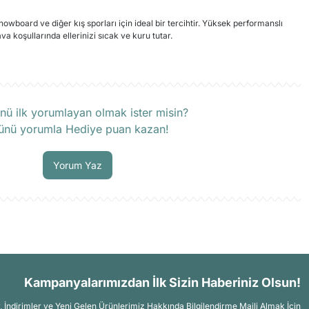
board ve diğer kış sporları için ideal bir tercihtir.
Yüksek performanslı
ava koşullarında ellerinizi sıcak ve kuru tutar.
rün hakkında henüz soru sorulmamış.
nü ilk yorumlayan olmak ister misin?
ünü yorumla Hediye puan kazan!
Soru Sor
Yorum Yaz
Kampanyalarımızdan İlk Sizin Haberiniz Olsun!
İndirimler ve Yeni Gelen Ürünlerimiz Hakkında Bilgilendirme Maili Almak İçin