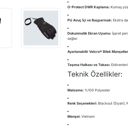
O-Protect DWR Kaplama:
Kumaş yüze
PU Avuç İçi ve Başparmak:
Ekstra da
Dokunmatik Ekran Uyumu:
İşaret pa
sağlar.
Ayarlanabilir Velcro® Bilek Manşetler
Taşıma Halkası ve Tokası:
Eldivenler
Teknik Özellikler:
Malzeme:
%100 Polyester
Renk Seçenekleri:
Blackout (Siyah),
Menşei:
Vietnam