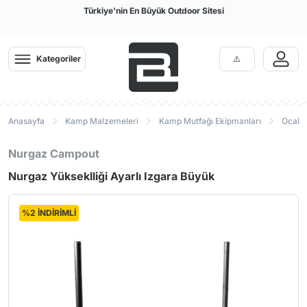
Türkiye'nin En Büyük Outdoor Sitesi
Kategoriler
Anasayfa
Kamp Malzemeleri
Kamp Mutfağı Ekipmanları
Ocak P
Nurgaz Campout
Nurgaz Yükseklliği Ayarlı Izgara Büyük
%2 İNDİRİMLİ