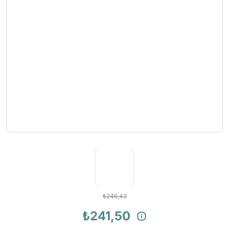
₺246,43
₺241,50