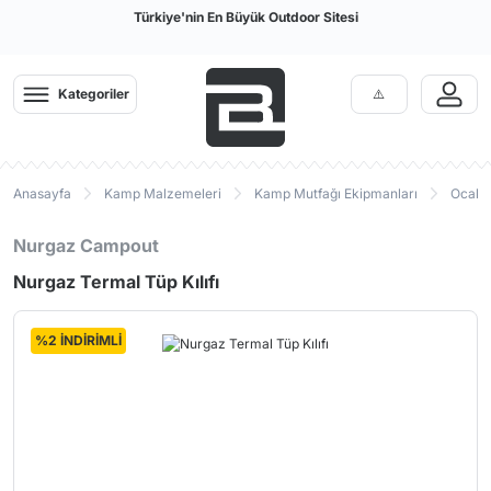
Türkiye'nin En Büyük Outdoor Sitesi
Kategoriler
Anasayfa
Kamp Malzemeleri
Kamp Mutfağı Ekipmanları
Ocak P
Nurgaz Campout
Nurgaz Termal Tüp Kılıfı
%2 İNDİRİMLİ