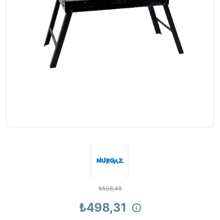
₺508,48
₺498,31