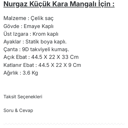
Nurgaz Küçük Kara Mangalı İçin :
M
alzeme : Çelik saç
Gövde : Emaye Kaplı
Üst Izgara : Krom kaplı
Ayaklar : Statik boya kaplı.
Çanta : 9D takviyeli kumaş.
Açık Ebat : 44.5 X 22 X 33 Cm
Katlanır Ebat : 44.5 X 22 X 9 Cm
Ağırlık : 3.6 Kg
Taksit Seçenekleri
Soru & Cevap