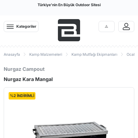
Türkiye'nin En Büyük Outdoor Sitesi
Kategoriler
Anasayfa
Kamp Malzemeleri
Kamp Mutfağı Ekipmanları
Ocak P
Nurgaz Campout
Nurgaz Kara Mangal
%2 İNDİRİMLİ