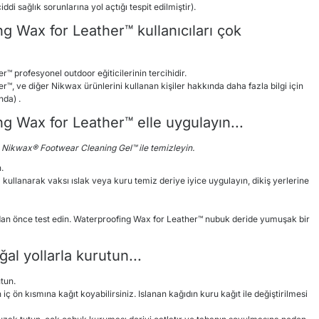
i sağlık sorunlarına yol açtığı tespit edilmiştir).
 Wax for Leather™ kullanıcıları çok
 profesyonel outdoor eğiticilerinin tercihidir.
, ve diğer Nikwax ürünlerini kullanan kişiler hakkında daha fazla bilgi için
nda) .
g Wax for Leather™ elle uygulayın...
ı Nikwax® Footwear Cleaning Gel™ ile temizleyin.
.
ullanarak vaksı ıslak veya kuru temiz deriye iyice uygulayın, dikiş yerlerine
madan önce test edin. Waterproofing Wax for Leather™ nubuk deride yumuşak bir
al yollarla kurutun...
tun.
ç ön kısmına kağıt koyabilirsiniz. Islanan kağıdın kuru kağıt ile değiştirilmesi