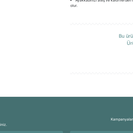
Ayakkabınızı ateş ve kaloriferden
olur.
Ü
Bu ürü
Ür
Kampanyalar, 
iniz.