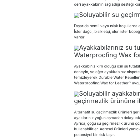
deri ayakkabının sağladığı desteği k
Soluyabilir su geçirm
Dışarıda nemli veya ıslak koşullarda a
İster dağcı, bisikletçi, olun ister köp
vardır.
Ayakkabılarınız su
Waterproofing Wax for
Ayakkabınız kirli olduğu için su tuta
deneyin, ve eğer ayakkabınız nispet
temizleyerek Durable Water Repellenc
Waterproofing Wax for Leather™ uyg
Soluyabilir ayakkabı
geçirmezlik ürününe ih
Alternatif su geçirmezlik ürünleri ger
ayaklarınız yoğunlaşmadan dolayı ısla
Ayrıca, çoğu su geçirmezlik ürünü çözü
kullanabilirler. Aerosol ürünleri yanı
potansiyel bir risk taşır.