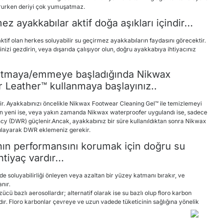
orurken deriyi çok yumuşatmaz.
ez ayakkabılar aktif doğa aşıkları içindir...
ktif olan herkes soluyabilir su geçirmez ayakkabıların faydasını görecektir.
eğinizi gezdirin, veya dışarıda çalışıyor olun, doğru ayakkabıya ihtiyacınız
 tutmaya/emmeye başladığında Nikwax
 Leather™ kullanmaya başlayınız..
bilir. Ayakkabınızı öncelikle Nikwax Footwear Cleaning Gel™ ile temizlemeyi
en yeni ise, veya yakın zamanda Nikwax waterproofer uygulandı ise, sadece
y (DWR) güçlenir.Ancak, ayakkabınız bir süre kullanıldıktan sonra Nikwax
ulayarak DWR eklemeniz gerekir.
nın performansını korumak için doğru su
tiyaç vardır...
ide soluyabilirliği önleyen veya azaltan bir yüzey katmanı bırakır, ve
nır.
cü bazlı aerosollardır; alternatif olarak ise su bazlı olup floro karbon
cıdır. Floro karbonlar çevreye ve uzun vadede tüketicinin sağlığına yönelik