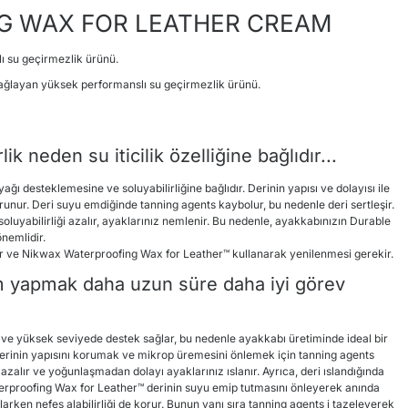
G WAX FOR LEATHER CREAM
ı su geçirmezlik ürünü.
ağlayan yüksek performanslı su geçirmezlik ürünü.
ik neden su iticilik özelliğine bağlıdır...
ı desteklemesine ve soluyabilirliğine bağlıdır. Derinin yapısı ve dolayısı ile
runur. Deri suyu emdiğinde tanning agents kaybolur, bu nedenle deri sertleşir.
soluyabilirliği azalır, ayaklarınız nemlenir. Bu nedenle, ayakkabınızın Durable
nemlidir.
 ve Nikwax Waterproofing Wax for Leather™ kullanarak yenilenmesi gerekir.
m yapmak daha uzun süre daha iyi görev
 ve yüksek seviyede destek sağlar, bu nedenle ayakkabı üretiminde ideal bir
erinin yapısını korumak ve mikrop üremesini önlemek için tanning agents
ği azalır ve yoğunlaşmadan dolayı ayaklarınız ıslanır. Ayrıca, deri ıslandığında
erproofing Wax for Leather™ derinin suyu emip tutmasını önleyerek anında
ken nefes alabilirliği de korur. Bunun yanı sıra tanning agents i tazeleyerek