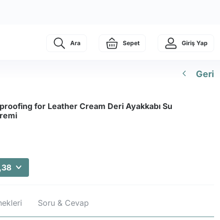
Ara
Sepet
Giriş Yap
Geri
roofing for Leather Cream Deri Ayakkabı Su
Kremi
,38
ekleri
Soru & Cevap