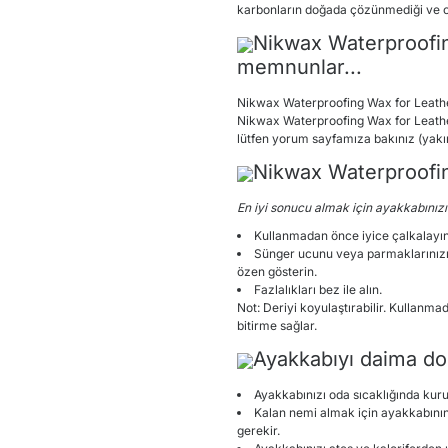
karbonların doğada çözünmediği ve cidd
Nikwax Waterproofing
memnunlar...
Nikwax Waterproofing Wax for Leather™
Nikwax Waterproofing Wax for Leather™
lütfen yorum sayfamıza bakınız (yakı
Nikwax Waterproofin
En iyi sonucu almak için ayakkabınız
Kullanmadan önce iyice çalkalayın
Sünger ucunu veya parmaklarınızı k
özen gösterin.
Fazlalıkları bez ile alın.
Not: Deriyi koyulaştırabilir. Kullan
bitirme sağlar.
Ayakkabıyı daima doğ
Ayakkabınızı oda sıcaklığında kuru
Kalan nemi almak için ayakkabının i
gerekir.