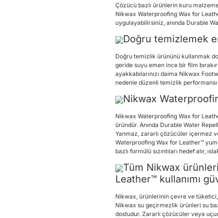
Çözücü bazlı ürünlerin kuru malzeme
Nikwax Waterproofing Wax for Leathe
uygulayabilirsiniz, anında Durable Wa
Doğru temizlemek en 
Doğru temizlik ürününü kullanmak do
geride suyu emen ince bir film bırak
ayakkabılarınızı daima Nikwax Footwea
nedenle düzenli temizlik performansı a
Nikwax Waterproofing
Nikwax Waterproofing Wax for Leather
üründür. Anında Durable Water Repelle
Yanmaz, zararlı çözücüler içermez ve
Waterproofing Wax for Leather™ yumuş
bazlı formülü sızıntıları hedef alır, ı
Tüm Nikwax ürünleri
Leather™ kullanımı güve
Nikwax, ürünlerinin çevre ve tüketici,
Nikwax su geçirmezlik ürünleri su baz
dostudur. Zararlı çözücüler veya uçu