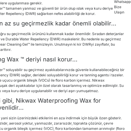
lere uygulanması gerekir.
r™ tamamen yanmaz ve güvenli bir ürün olup ıslak veya kuru deriye
ter Repellency (DWR) sağlarken nefes alabilirliği de korur.
az su geçirmezlik kadar önemli olabilir...
ğru su geçirmezlik ürününü kullanmak kadar önemlidir. Sıradan deterjanlar
ır ve Durable Water Repellency (DWR) maskelenir. Bu nedenle su geçirmez
r Cleaning Gel™ ile temizleyin. Unutmayın ki kir DWRyi zayıflatır, bu
rttırır.
 Wax ™ deriyi nasıl korur...
™ soluyabilir su geçirmez ayakkabılarınızda güvenle kullanabileceğiniz bir
ncy (DWR) sağlar, derideki soluyabilirliği korur ve tanning agents i tazeler.
 uçucu organik bileşik (VOCs) ile floro karbon içermez. Nikwax
ak deri ayakkabılar için özel olarak tasarlanmış ve optimize edilmiştir. Su
slak veya kuru deriye uygulanabilir ve deriyi aşırı yumuşatmaz.
 gibi, Nikwax Waterproofing Wax for
nlidir...
 yani sizin üzerinizdeki etkilerini en aza indirmek için büyük özen gösterir.
lıdır, aerosol yoktur, yanmazdır, zararsızdır, toprakta çözünür, çevre
cu organik bileşik içermez (VOC), floro karbondan tamamen arınmıştır (floro