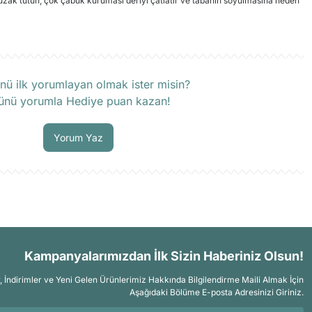
 uzak tutun, çok çabuk kuruması deriyi çatlatır ve tabanın soyulmasına neden
rün hakkında henüz soru sorulmamış.
nü ilk yorumlayan olmak ister misin?
ünü yorumla Hediye puan kazan!
Soru Sor
Yorum Yaz
Kampanyalarımızdan İlk Sizin Haberiniz Olsun!
İndirimler ve Yeni Gelen Ürünlerimiz Hakkında Bilgilendirme Maili Almak İçin
Aşağıdaki Bölüme E-posta Adresinizi Giriniz.