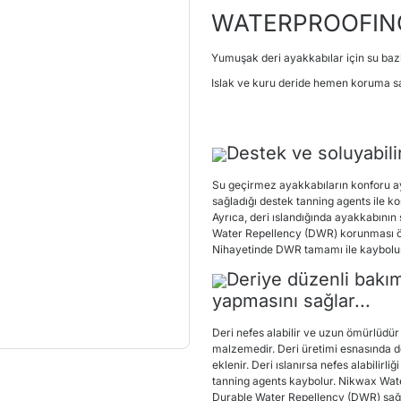
WATERPROOFIN
Yumuşak deri ayakkabılar için su bazl
Islak ve kuru deride hemen koruma s
Destek ve soluyabilirl
Su geçirmez ayakkabıların konforu ayağ
sağladığı destek tanning agents ile ko
Ayrıca, deri ıslandığında ayakkabının 
Water Repellency (DWR) korunması ö
Nihayetinde DWR tamamı ile kaybolur
Deriye düzenli bakı
yapmasını sağlar...
Deri nefes alabilir ve uzun ömürlüdür
malzemedir. Deri üretimi esnasında d
eklenir. Deri ıslanırsa nefes alabilirli
tanning agents kaybolur. Nikwax Wat
Durable Water Repellency (DWR) sağlar