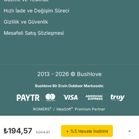
Hızlı İade ve Değişim Süreci
Gizlilik ve Güvenlik
Mesafeli Satış Sözleşmesi
2013 - 2026 © Bushlove
Bushlove Bir Ersin Outdoor Markasıdır.
®
®
İKOMERS
/
IdeaSoft
Premium Partner
₺194,57
+ %5 Havale İndirimi
₺204,81