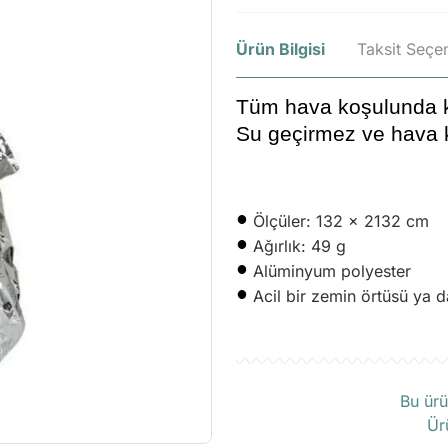
Ürün Bilgisi
Taksit Seçen
Tüm hava koşulunda k
Su geçirmez ve hava k
•
Ölçüler: 132 x 2132 cm
•
Ağırlık: 49 g
•
Alüminyum polyester
•
Acil bir zemin örtüsü ya da
Ü
Bu ürü
Ür