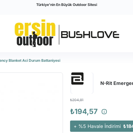
Türkiye'nin En Büyük Outdoor Sitesi
ency Blanket Aci Durum Battaniyesi
N-Rit Emergen
₺204,81
₺194,57
+ %5 Havale İndirimi
₺18