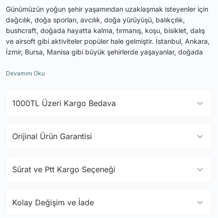
Günümüzün yoğun şehir yaşamından uzaklaşmak isteyenler için
dağcılık, doğa sporları, avcılık, doğa yürüyüşü, balıkçılık,
bushcraft, doğada hayatta kalma, tırmanış, koşu, bisiklet, dalış
ve airsoft gibi aktiviteler popüler hale gelmiştir. İstanbul, Ankara,
İzmir, Bursa, Manisa gibi büyük şehirlerde yaşayanlar, doğada
vakit geçirerek stres atmak ve yeni hobiler edinmek
istemektedirler. Bu macera dolu aktiviteler için başlangıçta ucuz
outdoor malzemeleri tercih edilse de, zamanla doğanın zorlu
koşullarına dayanacak, güvenilir ve kaliteli outdoor ekipmanlara
1000TL Üzeri Kargo Bedava
ihtiyaç duyulmaktadır. Ersin Outdoor olarak, dünya çapında
tanınmış ve güvenilir markaların bayisi ve Türkiye distribütörü
olarak, müşterilerimize en kaliteli outdoor ekipmanlarını
Orijinal Ürün Garantisi
sunuyoruz. Husky, Marmot, Dark Forest, Silky, Keen, High
Mountain, Böker, Asics, Black Diamond, Scarpa, Bahco, Bestard,
Buff, Cem Emir, Coghlans, Evolite, Fallkniven, Feuerhand,
Sürat ve Ptt Kargo Seçeneği
Goretex, Kabar, Kovea, Light My Fire, Maxpedition, Muela,
Naturehike, Nitecore, Petromax, Ganzo Çakı, Problue, Seac Sub,
Square, Thule, Truglo, ThermoDry, Morakniv, Stanley, Haglöfs,
Fiskars, Spyderco, Opinel, Leki, Bergans of Norway, Crosman,
Kolay Değişim ve İade
Bushnell, Aladdin, Beal, Camelbak, Cold Steel, Deejo, Favour,