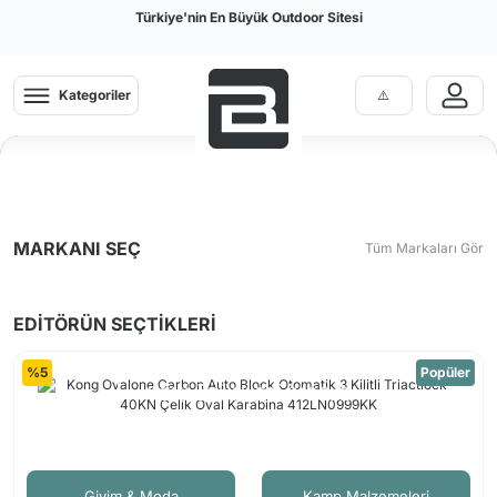
Türkiye'nin En Büyük Outdoor Sitesi
Kategoriler
2026 Kamp Sezonuna
MARKANI SEÇ
Tüm Markaları Gör
Merhaba!
EDİTÖRÜN
SEÇTİKLERİ
%5
Popüler
YENİ ÜRÜNLERİ İNCELE
Giyim & Moda
Kamp Malzemeleri