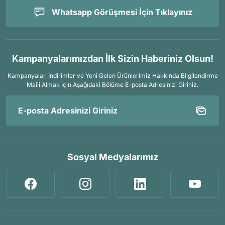
kuksa, sırt çantası, balta, testere, tarp çadır, tentipi çadır, şişme
Whatsapp Görüşmesi İçin Tıklayınız
ve köpük mat gibi birçok ürün, sitemizde sizleri bekliyor.
Güvenilir alışverişin adresi ersinoutdoor.com’da, doğa
maceralarınızı keyifli ve konforlu hale getirecek her türlü
ekipmanı kolayca bulabilirsiniz. Ersin Outdoor ile doğada
güvendesiniz!
Kampanyalarımızdan İlk Sizin Haberiniz Olsun!
Kampanyalar, İndirimler ve Yeni Gelen Ürünlerimiz Hakkında Bilgilendirme
Maili Almak İçin
Aşağıdaki Bölüme E-posta Adresinizi Giriniz.
Sosyal Medyalarımız