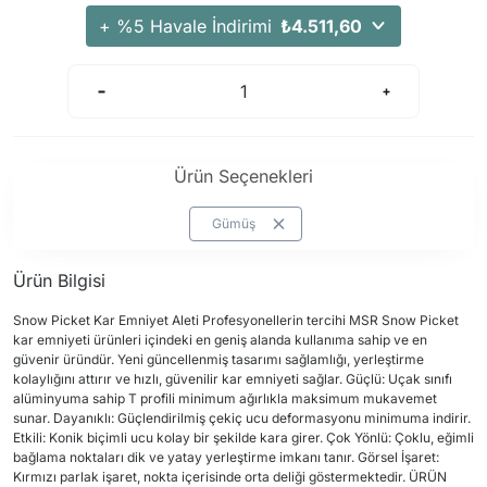
+ %5 Havale İndirimi
₺4.511,60
Ürün Seçenekleri
Gümüş
Ürün Bilgisi
Snow Picket Kar Emniyet Aleti Profesyonellerin tercihi MSR Snow Picket
kar emniyeti ürünleri içindeki en geniş alanda kullanıma sahip ve en
güvenir üründür. Yeni güncellenmiş tasarımı sağlamlığı, yerleştirme
kolaylığını attırır ve hızlı, güvenilir kar emniyeti sağlar. Güçlü: Uçak sınıfı
alüminyuma sahip T profili minimum ağırlıkla maksimum mukavemet
sunar. Dayanıklı: Güçlendirilmiş çekiç ucu deformasyonu minimuma indirir.
Etkili: Konik biçimli ucu kolay bir şekilde kara girer. Çok Yönlü: Çoklu, eğimli
bağlama noktaları dik ve yatay yerleştirme imkanı tanır. Görsel İşaret:
Kırmızı parlak işaret, nokta içerisinde orta deliği göstermektedir. ÜRÜN