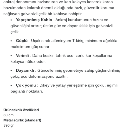
ankraj donanımını hızlandıran ve karı kolayca keserek karda
bozulmadan kalarak önemli olduğunda hızlı, güvenilir koruma
sağlayan galvanizli çelik bir kabloya sahiptir.
Yapıştırılmış Kablo
: Ankraj kurulumunun hızını ve
güvenliğini artırır;
üstün güç ve dayanıklılık için galvanizli
çelik.
Güçlü
: Uçak sınıfı alüminyum T-kiriş, minimum ağırlıkla
maksimum güç sunar.
Verimli
: Daha keskin tahrik ucu, zorlu kar koşullarına
kolayca nüfuz eder.
Dayanıklı
: Güncellenmiş geometriye sahip güçlendirilmiş
çekiç ucu deformasyonu azaltır.
Çok yönlü
: Dikey ve yatay yerleştirme için çoklu, eğimli
bağlantı noktaları.
Ürün teknik özellikleri
60 cm
Metal ağırlık (standart)
390 gr