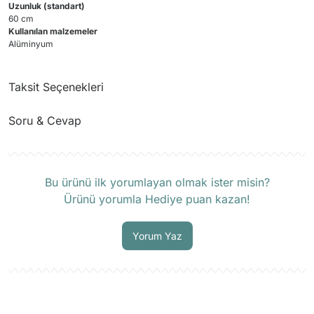
Uzunluk (standart)
60 cm
Kullanılan malzemeler
Alüminyum
Taksit Seçenekleri
Soru & Cevap
Ürün hakkında henüz soru sorulmamış.
Bu ürünü ilk yorumlayan olmak ister misin?
Ürünü yorumla Hediye puan kazan!
Soru Sor
Yorum Yaz