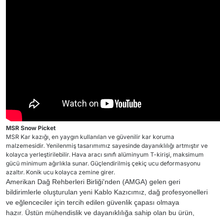
MSR Snow Picket
MSR Kar kazığı, en yaygın kullanılan ve güvenilir kar koruma
malzemesidir. Yenilenmiş tasarımımız sayesinde dayanıklılığı artmıştır ve
kolayca yerleştirilebilir. Hava aracı sınıfı alüminyum T-kirişi, maksimum
gücü minimum ağırlıkla sunar. Güçlendirilmiş çekiç ucu deformasyonu
azaltır. Konik ucu kolayca zemine girer.
Amerikan Dağ Rehberleri Birliği'nden (AMGA) gelen geri
bildirimlerle oluşturulan yeni Kablo Kazıcımız, dağ profesyonelleri
ve eğlenceciler için tercih edilen güvenlik çapası olmaya
hazır.
Üstün mühendislik ve dayanıklılığa sahip olan bu ürün,