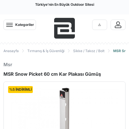
Türkiye'nin En Büyük Outdoor Sitesi
Kategoriler
Anasayfa
Tırmanış & İş Güvenliği
Sikke / Takoz / Bolt
MSR Snow
Msr
MSR Snow Picket 60 cm Kar Plakası Gümüş
%5 İNDİRİMLİ