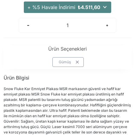
Arama Kurtarma Dronları
+ %5 Havale İndirimi
₺4.511,60
Arama Kurtarma Termal Kameraları
Arama Kurtarma Solunum Ekipmanları
Arama Kurtarma Sistemleri
Arama Kurtarma Bug Out Bag
Ürün Seçenekleri
Arama Kurtarma Eğitim Mankenleri
Arama Kurtarma Merdiveni
Gümüş
Arama Kurtarma İniş ve Emniyet Aletleri
Ürün Bilgisi
Arama Kurtarma Kiti
Arama Kurtarma El Tipi Gpsler
Snow Fluke Kar Emniyet Plakası MSR markasının güvenli ve hafif kar
emniyet plakası MSR Snow Fluke kar emniyet plakası üretilmiş en hafif
Arama Kurtarma Uydu İletişim Cihazları
plakadır. MSR patentli bu tasarımı tutuş gücünü yadsımadan ağırlığı
azaltılmış bir kaplama-çerçeve kombinasyonudur. Hafifliğini güçlendirilmiş
plastik kaplamasından alır. Ultra hafif: Patenti beklemede olan bu tasarım
ile mümkün olan en hafif kar emniyet plakası olma özelliğine sahiptir.
Güvenilir: Sağlam, üretan kaplı kenar kaplaması ile daha sağlam yüzey ve
arttırılmış tutuş gücü. Güçlü: Laser kesimli 7000 seri alüminyum çerçeve
ve korozyona dayanımlı galvanizli çelik teller ile son derece dayanıklı ve