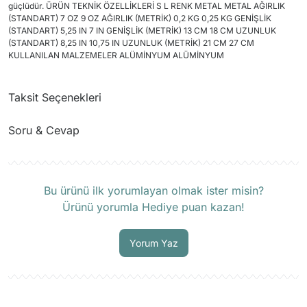
güçlüdür. ÜRÜN TEKNİK ÖZELLİKLERİ S L RENK METAL METAL AĞIRLIK
(STANDART) 7 OZ 9 OZ AĞIRLIK (METRİK) 0,2 KG 0,25 KG GENİŞLİK
(STANDART) 5,25 IN 7 IN GENİŞLİK (METRİK) 13 CM 18 CM UZUNLUK
(STANDART) 8,25 IN 10,75 IN UZUNLUK (METRİK) 21 CM 27 CM
KULLANILAN MALZEMELER ALÜMİNYUM ALÜMİNYUM
Taksit Seçenekleri
Soru & Cevap
Ürün hakkında henüz soru sorulmamış.
Bu ürünü ilk yorumlayan olmak ister misin?
Ürünü yorumla Hediye puan kazan!
Soru Sor
Yorum Yaz