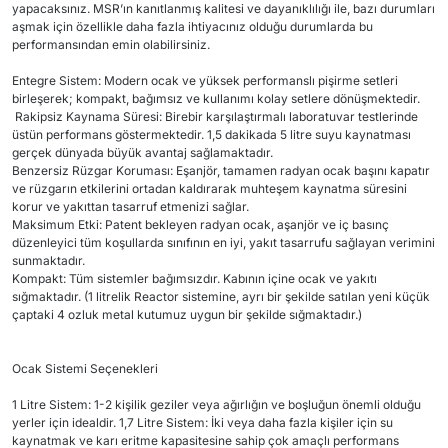
yapacaksınız. MSR’ın kanıtlanmış kalitesi ve dayanıklılığı ile, bazı durumları
aşmak için özellikle daha fazla ihtiyacınız olduğu durumlarda bu
performansından emin olabilirsiniz.
Entegre Sistem: Modern ocak ve yüksek performanslı pişirme setleri
birleşerek; kompakt, bağımsız ve kullanımı kolay setlere dönüşmektedir.
Rakipsiz Kaynama Süresi: Birebir karşılaştırmalı laboratuvar testlerinde
üstün performans göstermektedir. 1,5 dakikada 5 litre suyu kaynatması
gerçek dünyada büyük avantaj sağlamaktadır.
Benzersiz Rüzgar Koruması: Eşanjör, tamamen radyan ocak başını kapatır
ve rüzgarın etkilerini ortadan kaldırarak muhteşem kaynatma süresini
korur ve yakıttan tasarruf etmenizi sağlar.
Maksimum Etki: Patent bekleyen radyan ocak, aşanjör ve iç basınç
düzenleyici tüm koşullarda sınıfının en iyi, yakıt tasarrufu sağlayan verimini
sunmaktadır.
Kompakt: Tüm sistemler bağımsızdır. Kabının içine ocak ve yakıtı
sığmaktadır. (1 litrelik Reactor sistemine, ayrı bir şekilde satılan yeni küçük
çaptaki 4 ozluk metal kutumuz uygun bir şekilde sığmaktadır.)
Ocak Sistemi Seçenekleri
1 Litre Sistem: 1-2 kişilik geziler veya ağırlığın ve boşluğun önemli olduğu
yerler için idealdir. 1,7 Litre Sistem: İki veya daha fazla kişiler için su
kaynatmak ve karı eritme kapasitesine sahip çok amaçlı performans