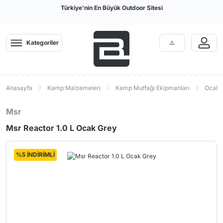
Türkiye'nin En Büyük Outdoor Sitesi
Kategoriler
Anasayfa
Kamp Malzemeleri
Kamp Mutfağı Ekipmanları
Ocak P
Msr
Msr Reactor 1.0 L Ocak Grey
%5 İNDİRİMLİ