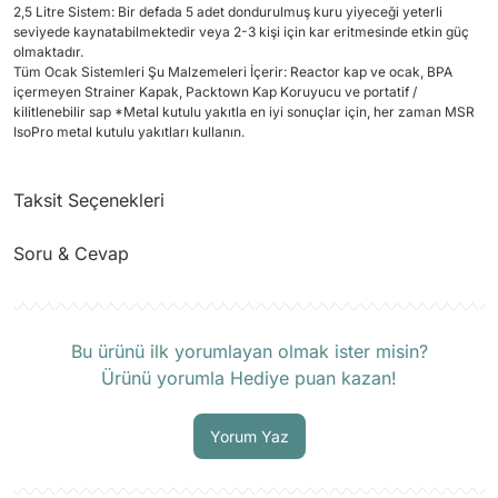
2,5 Litre Sistem: Bir defada 5 adet dondurulmuş kuru yiyeceği yeterli
seviyede kaynatabilmektedir veya 2-3 kişi için kar eritmesinde etkin güç
olmaktadır.
Tüm Ocak Sistemleri Şu Malzemeleri İçerir: Reactor kap ve ocak, BPA
içermeyen Strainer Kapak, Packtown Kap Koruyucu ve portatif /
kilitlenebilir sap *Metal kutulu yakıtla en iyi sonuçlar için, her zaman MSR
IsoPro metal kutulu yakıtları kullanın.
Taksit Seçenekleri
Soru & Cevap
Ürün hakkında henüz soru sorulmamış.
Bu ürünü ilk yorumlayan olmak ister misin?
Ürünü yorumla Hediye puan kazan!
Soru Sor
Yorum Yaz