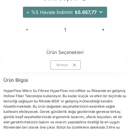
+ %5 Havale İndirimi
₺5.657,77
Ürün Seçenekleri
Kırmızı
Ürün Bilgisi
HyperFlow Mikro Su Filtresi HyperFlow microfilter su filtesinde en gelişmiş
Hollow Fiber Teknolojisi kullanılıyor. Bu kadar küçük ve etkin bir biçimde su
temizliği sağlayan bu filtrede MSR 'ın gelişmiş mühendisliği kendini
hissettirmektedir. Bu ürün doğadaki seyahatlerinizin kesinlikle sağlık
kalitesini etkileyecek. Gerek günübirlik doğa gezilerinde gerekse birkaç
günlük keşif seyahatlerinizde ergonomik tasarımı, ufacık boyutları, ek bir
alet gerektirmeksizin bakım ve onarım yapılabilme özelliği ile en uygun
filtrelerden biri olarak öne çıkar. Bütün bu özelliklere dakikada 3 litre su