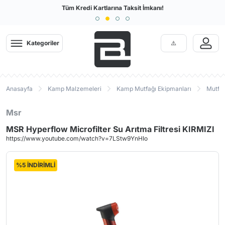
Türkiye'nin En Büyük Outdoor Sitesi
Tüm Kredi Kartlarına Taksit İmkanı!
Kategoriler
Anasayfa
Kamp Malzemeleri
Kamp Mutfağı Ekipmanları
Mutfak
Msr
MSR Hyperflow Microfilter Su Arıtma Filtresi KIRMIZI
https://www.youtube.com/watch?v=7LStw9YnHIo
%5 İNDİRİMLİ