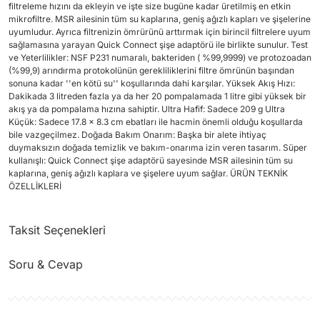
filtreleme hızını da ekleyin ve işte size bugüne kadar üretilmiş en etkin
mikrofiltre. MSR ailesinin tüm su kaplarına, geniş ağızlı kapları ve şişelerine
uyumludur. Ayrıca filtrenizin ömrürünü arttırmak için birincil filtrelere uyum
sağlamasına yarayan Quick Connect şişe adaptörü ile birlikte sunulur. Test
ve Yeterlilikler: NSF P231 numaralı, bakteriden ( %99,9999) ve protozoadan
(%99,9) arındırma protokolünün gerekliliklerini filtre ömrünün başından
sonuna kadar ''en kötü su'' koşullarında dahi karşılar. Yüksek Akış Hızı:
Dakikada 3 litreden fazla ya da her 20 pompalamada 1 litre gibi yüksek bir
akış ya da pompalama hızına sahiptir. Ultra Hafif: Sadece 209 g Ultra
Küçük: Sadece 17.8 x 8.3 cm ebatları ile hacmin önemli olduğu koşullarda
bile vazgeçilmez. Doğada Bakım Onarım: Başka bir alete ihtiyaç
duymaksızın doğada temizlik ve bakım-onarıma izin veren tasarım. Süper
kullanışlı: Quick Connect şişe adaptörü sayesinde MSR ailesinin tüm su
kaplarına, geniş ağızlı kaplara ve şişelere uyum sağlar. ÜRÜN TEKNİK
ÖZELLİKLERİ
Taksit Seçenekleri
Soru & Cevap
Ürün hakkında henüz soru sorulmamış.