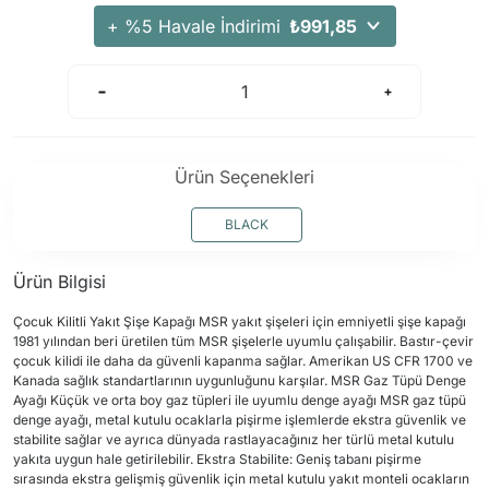
Arama Kurtarma Dronları
+ %5 Havale İndirimi
₺991,85
Arama Kurtarma Termal Kameraları
Arama Kurtarma Solunum Ekipmanları
Arama Kurtarma Sistemleri
Arama Kurtarma Bug Out Bag
Ürün Seçenekleri
Arama Kurtarma Eğitim Mankenleri
Arama Kurtarma Merdiveni
BLACK
Arama Kurtarma İniş ve Emniyet Aletleri
Ürün Bilgisi
Arama Kurtarma Kiti
Arama Kurtarma El Tipi Gpsler
Çocuk Kilitli Yakıt Şişe Kapağı MSR yakıt şişeleri için emniyetli şişe kapağı
1981 yılından beri üretilen tüm MSR şişelerle uyumlu çalışabilir. Bastır-çevir
Arama Kurtarma Uydu İletişim Cihazları
çocuk kilidi ile daha da güvenli kapanma sağlar. Amerikan US CFR 1700 ve
Kanada sağlık standartlarının uygunluğunu karşılar. MSR Gaz Tüpü Denge
Ayağı Küçük ve orta boy gaz tüpleri ile uyumlu denge ayağı MSR gaz tüpü
denge ayağı, metal kutulu ocaklarla pişirme işlemlerde ekstra güvenlik ve
stabilite sağlar ve ayrıca dünyada rastlayacağınız her türlü metal kutulu
yakıta uygun hale getirilebilir. Ekstra Stabilite: Geniş tabanı pişirme
sırasında ekstra gelişmiş güvenlik için metal kutulu yakıt monteli ocakların