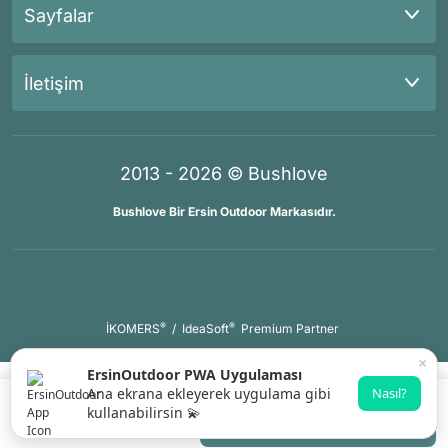
Sayfalar
İletişim
2013 - 2026 © Bushlove
Bushlove Bir Ersin Outdoor Markasıdır.
®
®
İKOMERS
/
IdeaSoft
Premium Partner
×
ErsinOutdoor PWA Uygulaması
Ana ekrana ekleyerek uygulama gibi
Nasıl?
kullanabilirsin 💫
Sepete Ekle
Whatsapp Destek