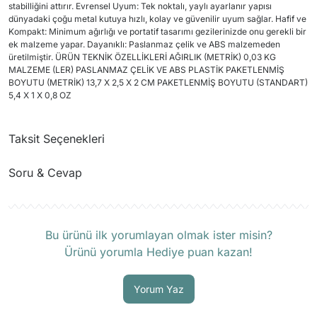
stabilliğini attırır. Evrensel Uyum: Tek noktalı, yaylı ayarlanır yapısı
dünyadaki çoğu metal kutuya hızlı, kolay ve güvenilir uyum sağlar. Hafif ve
Kompakt: Minimum ağırlığı ve portatif tasarımı gezilerinizde onu gerekli bir
ek malzeme yapar. Dayanıklı: Paslanmaz çelik ve ABS malzemeden
üretilmiştir. ÜRÜN TEKNİK ÖZELLİKLERİ AĞIRLIK (METRİK) 0,03 KG
MALZEME (LER) PASLANMAZ ÇELİK VE ABS PLASTİK PAKETLENMİŞ
BOYUTU (METRİK) 13,7 X 2,5 X 2 CM PAKETLENMİŞ BOYUTU (STANDART)
5,4 X 1 X 0,8 OZ
Taksit Seçenekleri
Soru & Cevap
Ürün hakkında henüz soru sorulmamış.
Bu ürünü ilk yorumlayan olmak ister misin?
Ürünü yorumla Hediye puan kazan!
Soru Sor
Yorum Yaz