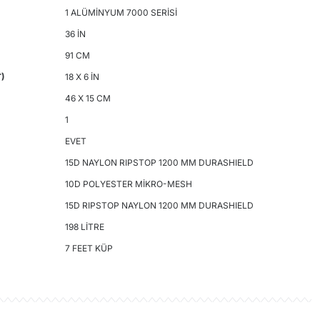
1 ALÜMİNYUM 7000 SERİSİ
36 İN
91 CM
T
)
18 X 6 İN
46 X 15 CM
1
EVET
15D NAYLON RIPSTOP 1200 MM DURASHIELD
10D POLYESTER MİKRO-MESH
15D RIPSTOP NAYLON 1200 MM DURASHIELD
198 LİTRE
7 FEET KÜP
rün hakkında henüz soru sorulmamış.