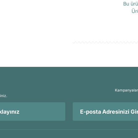
Bu ürü
Ür
Kampanyalar, 
iniz.
layınız