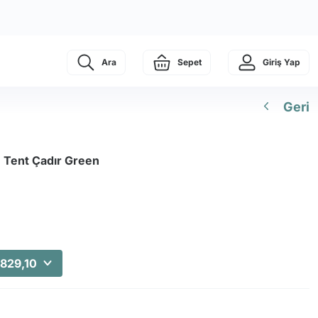
Ara
Sepet
Giriş Yap
Geri
1 Tent Çadır Green
.829,10