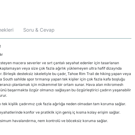
ekleri
Soru & Cevap
t
ır
eyen macera severler ve sırt çantalı seyahat edenler için tasarlanan
 kaplamayan veya size çok fazla ağırlık yüklemeyen ultra hafif dizaynda
r. Birleşik desteksiz iskeletiyle bu çadır, Tahoe Rim Trail de hiking yapan veya
a South sahilde spor tırmanışı yapan tek kişiler için çok fazla kafa boşluğu
ceranızı planlamak için mükemmel bir ortam sunar. Hava alan mikromesh
ümünü başarmakta özgür olmanızı sağlayan bu özgürleştirici çadırın yaşanabilir
urur.
tlı tek kişilik çadırımız çok fazla ağırlığa neden olmadan tam koruma sağlar.
ahatlerinde konfor ve pratiklik için geniş iç kısma kolay erişim sağlar.
imum havalandırma, nem kontrolü ve böceksiz koruma sağlar.