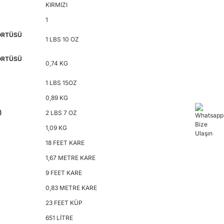
KIRMIZI
1
 ÖRTÜSÜ
1 LBS 10 OZ
 ÖRTÜSÜ
0,74 KG
1 LBS 15OZ
0,89 KG
)
2 LBS 7 OZ
1,09 KG
18 FEET KARE
1,67 METRE KARE
9 FEET KARE
0,83 METRE KARE
23 FEET KÜP
651 LİTRE