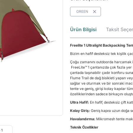
GREEN
Ürün Bilgisi
Taksit Seçen
Freelite 1 Ultralight Backpacking Ten
Bizim en hafif desteksiz tek kişilik çad
Çoğu zamanını outdoorda harcamak ist
FreeLite™ 1 çantanızda çok fazla yer
çantada taşınabilir çadır konforu suna
Flume Trail de dağ bisikleti yapan vey
sağlar ve oturmak ve bir sonraki ma
tente ve geniş, girişi kolay kapılar t
özelliklerinden sadece birkaçını oluşt
Ultra Hafif:
En hafif, desteksiz çift ka
Kolay Giriş:
Geniş kapısı uzun doğa sey
Havalandırma:
Mikromesh tente maks
Teknik Özellikler