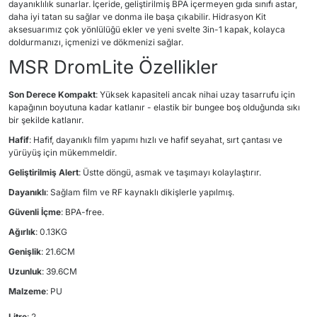
dayanıklılık sunarlar. İçeride, geliştirilmiş BPA içermeyen gıda sınıfı astar,
daha iyi tatan su sağlar ve donma ile başa çıkabilir. Hidrasyon Kit
aksesuarımız çok yönlülüğü ekler ve yeni svelte 3in-1 kapak, kolayca
doldurmanızı, içmenizi ve dökmenizi sağlar.
MSR DromLite Özellikler
Son Derece Kompakt
: Yüksek kapasiteli ancak nihai uzay tasarrufu için
kapağının boyutuna kadar katlanır - elastik bir bungee boş olduğunda sıkı
bir şekilde katlanır.
Hafif
: Hafif, dayanıklı film yapımı hızlı ve hafif seyahat, sırt çantası ve
yürüyüş için mükemmeldir.
Geliştirilmiş Alert
: Üstte döngü, asmak ve taşımayı kolaylaştırır.
Dayanıklı
: Sağlam film ve RF kaynaklı dikişlerle yapılmış.
Güvenli İçme
: BPA-free.
Ağırlık
: 0.13KG
Genişlik
: 21.6CM
Uzunluk
: 39.6CM
Malzeme
: PU
Litre
: 2