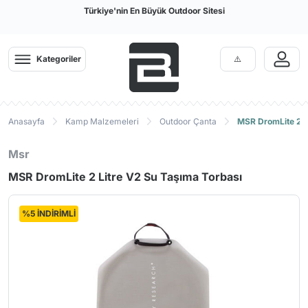
Türkiye'nin En Büyük Outdoor Sitesi
Kategoriler
Anasayfa
Kamp Malzemeleri
Outdoor Çanta
MSR DromLite 2 L
Msr
MSR DromLite 2 Litre V2 Su Taşıma Torbası
%5 İNDİRİMLİ