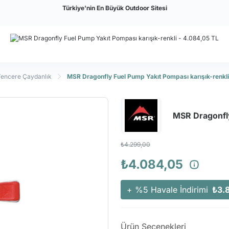
Türkiye'nin En Büyük Outdoor Sitesi
Tencere Çaydanlık
MSR Dragonfly Fuel Pump Yakıt Pompası karışık-renkli
MSR Dragonfly
₺4.299,00
₺4.084,05
+ %5 Havale İndirimi
₺3.
Ürün Seçenekleri