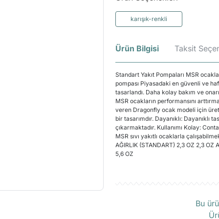
karışık-renkli
Ürün Bilgisi
Taksit Seçen
Standart Yakıt Pompaları MSR ocaklar
pompası Piyasadaki en güvenli ve hafi
tasarlandı. Daha kolay bakım ve onar
MSR ocakların performansını arttırma
veren Dragonfly ocak modeli için üret
bir tasarımdır. Dayanıklı: Dayanıklı t
çıkarmaktadır. Kullanımı Kolay: Contas
MSR sıvı yakıtlı ocaklarla çalışa
AĞIRLIK (STANDART) 2,3 OZ 2,3 OZ 
5,6 OZ
Ü
Bu ürü
Ür