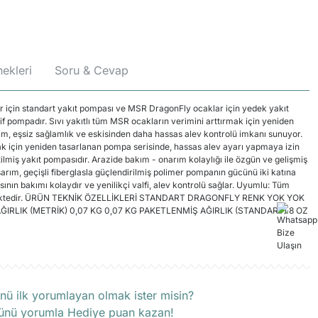
ekleri
Soru & Cevap
 için standart yakıt pompası ve MSR DragonFly ocaklar için yedek yakıt
f pompadır. Sıvı yakıtlı tüm MSR ocakların verimini arttırmak için yeniden
ım, eşsiz sağlamlık ve eskisinden daha hassas alev kontrolü imkanı sunuyor.
k için yeniden tasarlanan pompa serisinde, hassas alev ayarı yapmaya izin
ilmiş yakıt pompasıdır. Arazide bakım - onarım kolaylığı ile özgün ve gelişmiş
asarım, geçişli fiberglasla güçlendirilmiş polimer pompanın gücünü iki katına
ının bakımı kolaydır ve yenilikçi valfi, alev kontrolü sağlar. Uyumlu: Tüm
bilmektedir. ÜRÜN TEKNİK ÖZELLİKLERİ STANDART DRAGONFLY RENK YOK YOK
AĞIRLIK (METRİK) 0,07 KG 0,07 KG PAKETLENMİŞ AĞIRLIK (STANDART) 8 OZ
rün hakkında henüz soru sorulmamış.
nü ilk yorumlayan olmak ister misin?
ünü yorumla Hediye puan kazan!