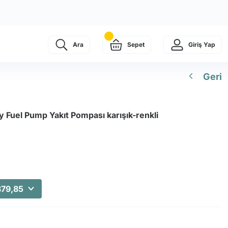
Ara
Sepet
Giriş Yap
Geri
 Fuel Pump Yakıt Pompası karışık-renkli
879,85