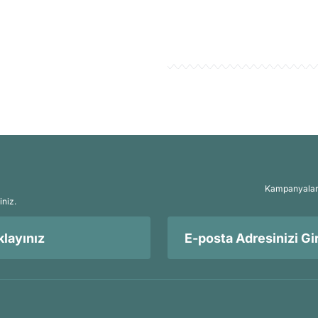
Kampanyalar, 
iniz.
layınız