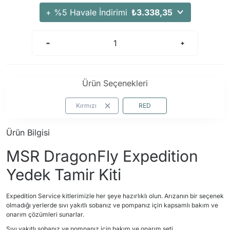
Arama Kurtarma Dronları
+ %5 Havale İndirimi
₺3.338,35
Arama Kurtarma Termal Kameraları
Arama Kurtarma Solunum Ekipmanları
Arama Kurtarma Sistemleri
Arama Kurtarma Bug Out Bag
Ürün Seçenekleri
Arama Kurtarma Eğitim Mankenleri
Arama Kurtarma Merdiveni
Kırmızı
RED
Arama Kurtarma İniş ve Emniyet Aletleri
Ürün Bilgisi
Arama Kurtarma Kiti
MSR DragonFly Expedition
Arama Kurtarma El Tipi Gpsler
Arama Kurtarma Uydu İletişim Cihazları
Yedek Tamir Kiti
Expedition Service kitlerimizle her şeye hazırlıklı olun. Arızanın bir seçenek
olmadığı yerlerde sıvı yakıtlı sobanız ve pompanız için kapsamlı bakım ve
onarım çözümleri sunarlar.
Sıvı yakıtlı sobanız ve pompanız için bakım ve onarım seti.