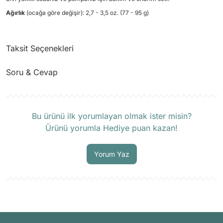
Ağırlık
(ocağa göre değişir): 2,7 - 3,5 oz. (77 - 95 g)
Taksit Seçenekleri
Soru & Cevap
Ürün hakkında henüz soru sorulmamış.
Bu ürünü ilk yorumlayan olmak ister misin?
Ürünü yorumla Hediye puan kazan!
Soru Sor
Yorum Yaz