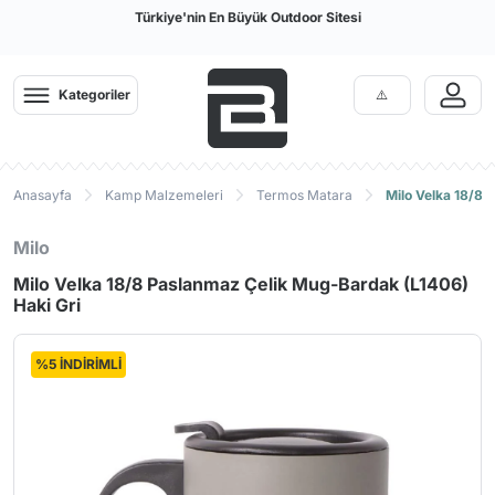
Türkiye'nin En Büyük Outdoor Sitesi
Geri
Geri
Geri
Geri
Geri
Geri
Geri
Geri
Geri
Geri
Geri
Geri
Geri
Geri
Geri
Geri
Geri
Geri
Geri
Geri
Geri
Geri
Geri
Geri
Geri
Geri
Geri
Geri
Kategoriler
Giyim
Kamp Malzemeleri
Ayakkabı & Bot
Arama Kurtarma Ekipmanları
Tactical
Bıçak Balta
Tırmanış & İş Güvenliği
Diğer Kategoriler
Termal İçlik
Pantolon, Ka
Mont, Yağmu
Windstopper,
Tayt
DryFit T-Shi
İç Giyim
Kamp Mutfağ
Mat | Çadır 
El ve Kafa F
Dürbün ve 
Outdoor Aya
Outdoor Bot
Outdoor San
Arama Kurta
Taktik Giysi
Paintball
Karabina ve
Dalış
Bahçe
Termal İçlik
Kamp Çadırı & Tarp
Outdoor Ayakkabılar
Arama Kurtarma Kaskları
Askeri Taktik Botlar
Balta ve Testereler
Emniyet Kemeri
Ahşap Oymacılık
Erkek Termal
Erkek Pantolon
Erkek Mont Ceke
Erkek Polar Softh
Kadın Spor Tayt
Erkek Tişört
Boxer, Slip, Külot
Ocak Pişirme Sist
Şişme Matlar
El Fenerleri
El Dürbünleri
Erkek Outdoor Ay
Erkek Outdoor Bo
Unisex
Arama Kurtarma Ç
Yağmurluk ve Pa
Maske & Tüp Loa
Karabinalar
Dalış Elbiseleri
Endüstriyel Temiz
Anasayfa
Kamp Malzemeleri
Termos Matara
Milo Velka 18/8 
Pantolon, Kapri, Şort
Kamp Uyku Tulumu
Outdoor Botlar
Arama Kurtarma Eldivenleri
Hücum Yeleği
Bıçaklar
İş Güvenlik Ayakkabı Bot
Dalış
Kadın Termal
Kadın Pantolon
Kadın Mont Ceke
Kadın Polar Softh
Erkek Spor Tayt
Kadın Tişört
Hamile İç Giyim
Tava Tencere Ça
Köpük Matlar
Kafa Fenerleri
Teleskoplar
Kadın Outdoor Ay
Kadın Outdoor Bo
Eldiven
Paintball Boyaları
Express Setler
BC
Milo
Gömlek
Ultrasonik Kovucular
Outdoor Sandalet
Arama Kurtarma Kıyafetleri
Taktik Çanta
Bileme Taşı ve Aparatları
Kramponlar
Bahçe
Çocuk Termal
Çocuk Mont Ceke
Kaşık Çatal Bıçak
Şişme Yatak
Çadır ve Alan Ay
Telemetre ve Tek
Gömlek
Tulum & Gögüslük
Eldiven / Patik / 
Milo Velka 18/8 Paslanmaz Çelik Mug-Bardak (L1406)
Mont, Yağmurluk, Ceket
Kamp Mutfağı Ekipmanları
Tırmanış Ayakkabısı
Arama Kurtarma Botları
Taktik Giysiler
Çakılar
Jumar (El, Ayak ve Göğüs Ascender)
Paten Scooter Kaykay
Tabak Bardak
Kampet Şezlong
Fotokapanlar
Soft Shell ve Pola
Maske ve Şnorkel
Haki Gri
Modelleri
Çorap
Mat | Çadır Matı | Kamp Matı
Ayakkabı Bakım Ürünleri ve Bağcık
Arama Kurtarma Ayakkabıları
Taktik Aksesuar
Çok Amaçlı Penseler
Bisiklet
Ateş Başlatıcılar
Yastık
Aksiyon Kamera
Taktik Pantolon
Zıpkın ve Aksesua
Karabina ve Express Setler
Windstopper, Softshell, Polar
Outdoor Çanta
Arama Kurtarma Çantaları
Dizlik & Dirseklik
Kılıflar
Deri ve Çanta Tokaları - Metal
Mutfak Gereçleri
Dürbün Ayakları
Paletler
%5 İNDİRİMLİ
Kasklar ve Baretler
Aksesuarlar
Tayt
Outdoor Saat
Arama Kurtarma İpleri
Tabanca Kılıfları
Mutfak Bıçakları
Mikroskop ve Bü
Plaj Ayakkabıları
Teknik Kazma ve Kürekler
Koşu Running
DryFit T-Shirt
Termos Matara
Arama Kurtarma Karabinaları
Paintball
Red-Dot
Konsol / Pusula /
İpler & Perlonlar
Su Sporları
Yelek
Yürüyüş Batonu
Arama Kurtarma Emniyet Kemerleri
Şarjör ve Kılıfları
Dalış Bilgisayarla
Makaralar
Gözlük
El ve Kafa Feneri
Arama Kurtarma Telsizleri
BB ve Saçmalar
Regülatörler