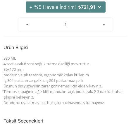
+ %5 Havale İndirimi
₺721,91
Ürün Bilgisi
380 ML
4 saat sıcak 8 saat soğuk tutma özelliği mevcuttur
80x170 mm
Modern ve şık tasarım, ergonomik kolay kullanım.
İç 304 paslanmaz çelik, dış 201 paslanmaz çelik.
Ürünün dış yüzeyinin zarar görmemesi için elde yıkayınız.
Termos kapağının ağız kilit mandalını açık bırakarak, 2-3 dakika buhar
çıkışını bekleyiniz.
Dondurucuya atmayınız, bulaşık makinasında yıkamayınız.
Taksit Seçenekleri