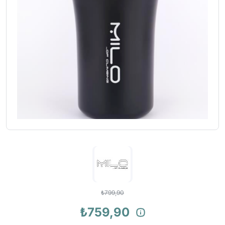
₺799,90
₺759,90