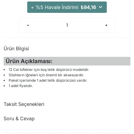
Arama Kurtarma Dronları
+ %5 Havale İndirimi
₺94,16
Arama Kurtarma Termal Kameraları
Arama Kurtarma Solunum Ekipmanları
Arama Kurtarma Sistemleri
Arama Kurtarma Bug Out Bag
Ürün Bilgisi
Arama Kurtarma Eğitim Mankenleri
Ürün Açıklaması:
Arama Kurtarma Merdiveni
Arama Kurtarma İniş ve Emniyet Aletleri
12 Cal tüfekler için boş tetik düşürücü modelidir.
Silahların iğneleri için önemli bir aksesuardır.
Arama Kurtarma Kiti
Paket içerisinde 1 adet tetik düşürücüsü vardır.
1 adet fiyatıdır.
Arama Kurtarma El Tipi Gpsler
Arama Kurtarma Uydu İletişim Cihazları
Taksit Seçenekleri
Soru & Cevap