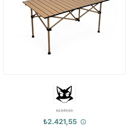
₺2.549,00
₺2.421,55