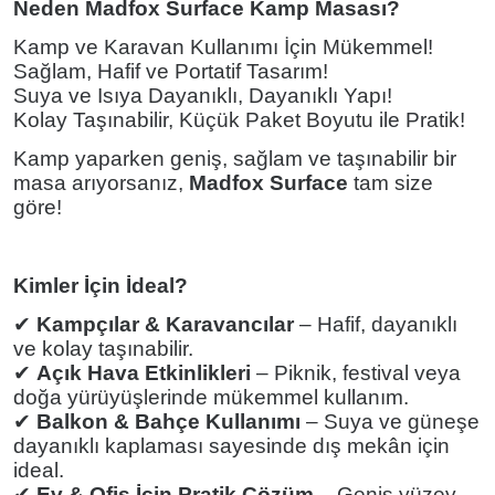
Neden Madfox Surface Kamp Masası?
Kamp ve Karavan Kullanımı İçin Mükemmel!
Sağlam, Hafif ve Portatif Tasarım!
Suya ve Isıya Dayanıklı, Dayanıklı Yapı!
Kolay Taşınabilir, Küçük Paket Boyutu ile Pratik!
Kamp yaparken geniş, sağlam ve taşınabilir bir
masa arıyorsanız,
Madfox
Surface
tam size
göre!
Kimler İçin İdeal?
✔
Kampçılar & Karavancılar
– Hafif, dayanıklı
ve kolay taşınabilir.
✔
Açık Hava Etkinlikleri
– Piknik, festival veya
doğa yürüyüşlerinde mükemmel kullanım.
✔
Balkon & Bahçe Kullanımı
– Suya ve güneşe
dayanıklı kaplaması sayesinde dış mekân için
ideal.
✔
Ev & Ofis İçin Pratik Çözüm
– Geniş yüzey