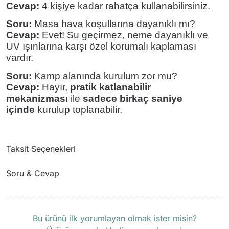
Cevap:
4 kişiye kadar rahatça kullanabilirsiniz.
Soru:
Masa hava koşullarına dayanıklı mı?
Cevap:
Evet! Su geçirmez, neme dayanıklı ve
UV ışınlarına karşı özel korumalı kaplaması
vardır.
Soru:
Kamp alanında kurulum zor mu?
Cevap:
Hayır,
pratik katlanabilir
mekanizması
ile
sadece birkaç saniye
içinde
kurulup toplanabilir.
Taksit Seçenekleri
Soru & Cevap
Ürün hakkında henüz soru sorulmamış.
Bu ürünü ilk yorumlayan olmak ister misin?