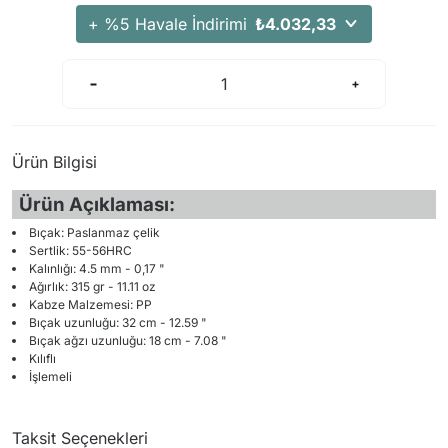
+ %5 Havale İndirimi
₺4.032,33
Ürün Bilgisi
Ürün Açıklaması:
Bıçak: Paslanmaz çelik
Sertlik: 55-56HRC
Kalınlığı: 4.5 mm - 0,17 "
Ağırlık: 315 gr - 11.11 oz
Kabze Malzemesi: PP
Bıçak uzunluğu: 32 cm - 12.59 "
Bıçak ağzı uzunluğu: 18 cm - 7.08 "
Kılıflı
İşlemeli
Taksit Seçenekleri