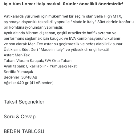
için tüm Lomer Italy markalı ürünler öncelikli önerimizdir!
Patikalarda yürümek için mükemmel bir seçim olan Sella High MTX,
aşınmaya dayanıklı tekstil dil yapısı ile "Made in Italy" Süet derinin konforlu
bir kombinasyonundan yapılmıştır.
Ayak altında Vibram dış taban, çeşitli arazilerde hafif kavrama ve
performans sağlamak için kauçuk ve EVA kombinasyonunu kullanır
ve son olarak Mer-Tex astar su geçirmezlik ve nefes alabilirlik sunar.
Üst kısım: Süet Deri "Made in Italy" ve yüksek dirençli tekstil
Astar: Mer-Tex
Taban: Vibram Kauçuk/EVA Orta Taban
Ayak tabanı: Çıkarılabilir - Yumuşak/Tekstil
Sertlik: Yumuşak
Bedenler: 36/48 AB
Ağırlık: 440 gr (41 AB beden)
Taksit Seçenekleri
Soru & Cevap
BEDEN TABLOSU
Ürün hakkında henüz soru sorulmamış.