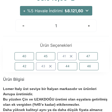
Arama Kurtarma Dronları
+ %5 Havale İndirimi
₺8.121,60
Arama Kurtarma Termal Kameraları
Arama Kurtarma Solunum Ekipmanları
Arama Kurtarma Sistemleri
Arama Kurtarma Bug Out Bag
Arama Kurtarma Eğitim Mankenleri
Ürün Seçenekleri
Arama Kurtarma Merdiveni
40
45
41
47
Arama Kurtarma İniş ve Emniyet Aletleri
Arama Kurtarma Kiti
42
43
44
46
Arama Kurtarma El Tipi Gpsler
Ürün Bilgisi
Arama Kurtarma Uydu İletişim Cihazları
Lomer Italy üst seviye bir İtalyan markasıdır ve ürünleri
Avrupa üretimidir.
Bu yüzden Çin ve UZAKDOĞU üretimi olan eşyalara getirilmiş
olan ek vergiden (%45’e kadar) etkilenmezler.
Daha yüksek kaliteyi aynı ya da daha düşük fiyata almanız