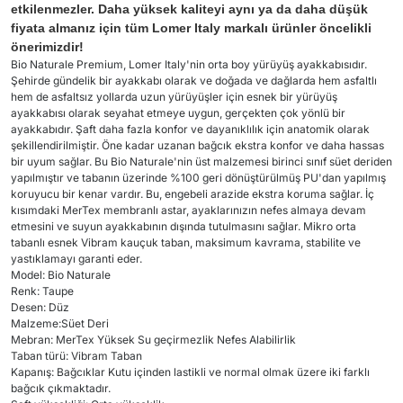
etkilenmezler. Daha yüksek kaliteyi aynı ya da daha düşük
fiyata almanız için tüm Lomer Italy markalı ürünler öncelikli
önerimizdir!
Bio Naturale Premium, Lomer Italy'nin orta boy yürüyüş ayakkabısıdır.
Şehirde gündelik bir ayakkabı olarak ve doğada ve dağlarda hem asfaltlı
hem de asfaltsız yollarda uzun yürüyüşler için esnek bir yürüyüş
ayakkabısı olarak seyahat etmeye uygun, gerçekten çok yönlü bir
ayakkabıdır. Şaft daha fazla konfor ve dayanıklılık için anatomik olarak
şekillendirilmiştir. Öne kadar uzanan bağcık ekstra konfor ve daha hassas
bir uyum sağlar. Bu Bio Naturale'nin üst malzemesi birinci sınıf süet deriden
yapılmıştır ve tabanın üzerinde %100 geri dönüştürülmüş PU'dan yapılmış
koruyucu bir kenar vardır. Bu, engebeli arazide ekstra koruma sağlar. İç
kısımdaki MerTex membranlı astar, ayaklarınızın nefes almaya devam
etmesini ve suyun ayakkabının dışında tutulmasını sağlar. Mikro orta
tabanlı esnek Vibram kauçuk taban, maksimum kavrama, stabilite ve
yastıklamayı garanti eder.
Model: Bio Naturale
Renk: Taupe
Desen: Düz
Malzeme:Süet Deri
Mebran: MerTex Yüksek Su geçirmezlik Nefes Alabilirlik
Taban türü: Vibram Taban
Kapanış: Bağcıklar Kutu içinden lastikli ve normal olmak üzere iki farklı
bağcık çıkmaktadır.