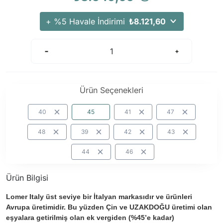
Arama Kurtarma Dronları
+ %5 Havale İndirimi
₺8.121,60
Arama Kurtarma Termal Kameraları
Arama Kurtarma Solunum Ekipmanları
Arama Kurtarma Sistemleri
Arama Kurtarma Bug Out Bag
Arama Kurtarma Eğitim Mankenleri
Ürün Seçenekleri
Arama Kurtarma Merdiveni
40
45
41
47
Arama Kurtarma İniş ve Emniyet Aletleri
Arama Kurtarma Kiti
48
39
42
43
Arama Kurtarma El Tipi Gpsler
44
46
Arama Kurtarma Uydu İletişim Cihazları
Ürün Bilgisi
Lomer Italy üst seviye bir İtalyan markasıdır ve ürünleri
Avrupa üretimidir. Bu yüzden Çin ve UZAKDOĞU üretimi olan
eşyalara getirilmiş olan ek vergiden (%45’e kadar)