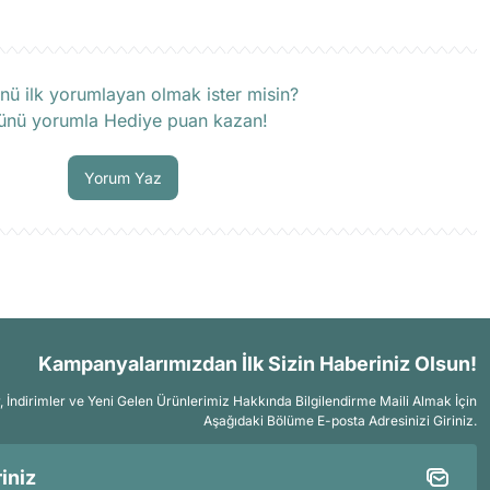
rün hakkında henüz soru sorulmamış.
nü ilk yorumlayan olmak ister misin?
ünü yorumla Hediye puan kazan!
Soru Sor
Yorum Yaz
Kampanyalarımızdan İlk Sizin Haberiniz Olsun!
İndirimler ve Yeni Gelen Ürünlerimiz Hakkında Bilgilendirme Maili Almak İçin
Aşağıdaki Bölüme E-posta Adresinizi Giriniz.