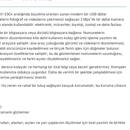
0–230x aralığında büyütme oranları sunan modern bir USB dijital
rin fotoğraf ve videolarını çekmenizi sağlayan 2 Mpx'lik bir dijital kamera
ı alanda kullanılabilir: elektronik, mücevher, biyoloji, zooloji ve daha fazlası.
e bir bilgisayara veya dizüstü bilgisayara bağlanır. Numunelerin
rin düzenlenmesi kite dahil kullanımı kolay görüntü işleme yazılımı ile
 bir arayüze sahiptir: ana araç çubuğunda görüntü ve videoların düzenlenmesi,
sabit sürücünüze kaydedilmesi ve birçok farklı işlev için düğmeler bulunur.
rasyon özelliklerine sahiptir; bu da gözlemlenen numunelerin uzunluğunu,
leyebilmenizi ve farklı açıları ölçebilmenizi sağlar.
derece kolaydır ve herhangi bir özel bilgi veya beceri gerektirmez. Kompakt
llanıma oldukça uygundur. Daha da verimli bir şekilde çalışılabilmesi için
zerine yerleştirmeniz önerilir.
his veren ve rahat bir tutuş sağlayan kauçuk korumalıdır; bu koruma cihazın
ED
zamanlı gözlemler
arı, alanları, açıları ve yarı çaplarının ölçülmesi için özel yazılım ile birlikte