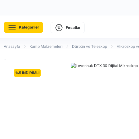
Kategoriler
Fırsatlar
Anasayfa
Kamp Malzemeleri
Dürbün ve Teleskop
Mikroskop v
%5 İNDİRİMLİ