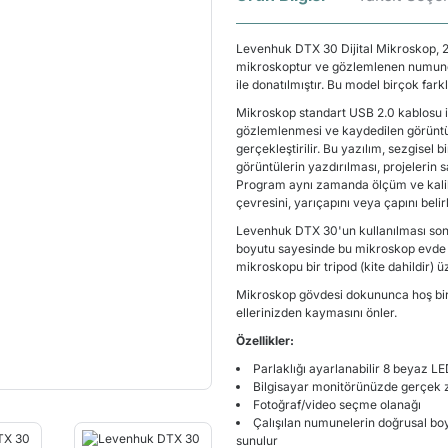
Levenhuk DTX 30 Dijital Mikroskop, 2
mikroskoptur ve gözlemlenen numunele
ile donatılmıştır. Bu model birçok farkl
Mikroskop standart USB 2.0 kablosu il
gözlemlenmesi ve kaydedilen görüntüle
gerçekleştirilir. Bu yazılım, sezgisel
görüntülerin yazdırılması, projelerin 
Program aynı zamanda ölçüm ve kalib
çevresini, yarıçapını veya çapını belir
Levenhuk DTX 30'un kullanılması son 
boyutu sayesinde bu mikroskop evde ku
mikroskopu bir tripod (kite dahildir) ü
Mikroskop gövdesi dokununca hoş bir 
ellerinizden kaymasını önler.
Özellikler:
Parlaklığı ayarlanabilir 8 beyaz L
Bilgisayar monitörünüzde gerçek 
Fotoğraf/video seçme olanağı
Çalışılan numunelerin doğrusal boyutl
sunulur