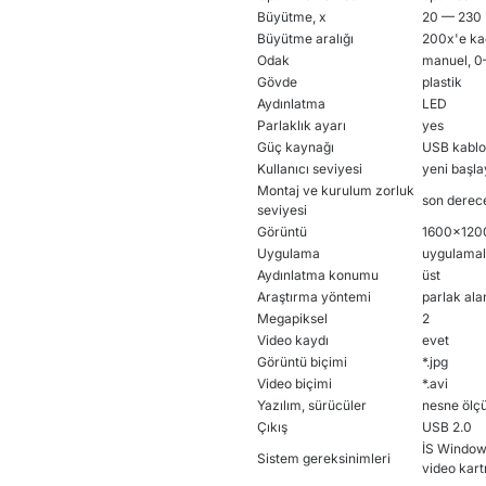
Büyütme, x
20 — 230
Büyütme aralığı
200x'e ka
Odak
manuel, 
Gövde
plastik
Aydınlatma
LED
Parlaklık ayarı
yes
Güç kaynağı
USB kablo
Kullanıcı seviyesi
yeni başla
Montaj ve kurulum zorluk
son derec
seviyesi
Görüntü
1600x120
Uygulama
uygulamalı
Aydınlatma konumu
üst
Araştırma yöntemi
parlak ala
Megapiksel
2
Video kaydı
evet
Görüntü biçimi
*.jpg
Video biçimi
*.avi
Yazılım, sürücüler
nesne ölçü
Çıkış
USB 2.0
İS Windows
Sistem gereksinimleri
video kar