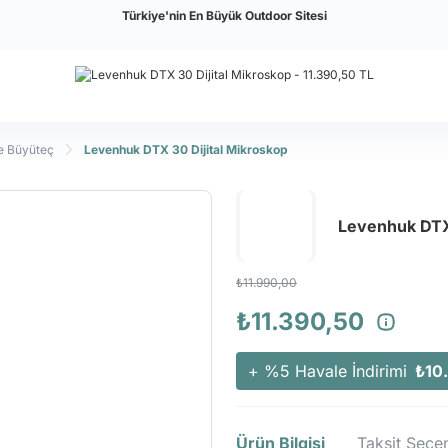
Türkiye'nin En Büyük Outdoor Sitesi
e Büyüteç
Levenhuk DTX 30 Dijital Mikroskop
Levenhuk DTX 
₺11.990,00
₺11.390,50
+ %5 Havale İndirimi
₺10
Ürün Bilgisi
Taksit Seçen