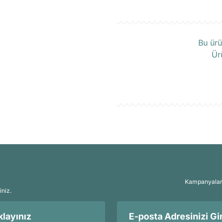
Ü
Bu ürü
Ür
Kampanyalar, 
iniz.
layınız