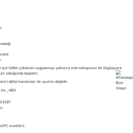
p
 kapağı
ranti
:
i için lütfen yüklenen uygulamayı yalnızca mikroskopunuz bir bilgisayara
ır olduğunda başlatın.
ici dijital kameralar ile uyumlu değildir.
 Inc., ABD
04297
cm
ran/PC monitörü