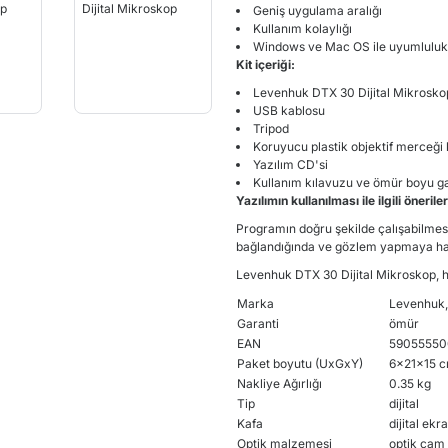
Geniş uygulama aralığı
Kullanım kolaylığı
Windows ve Mac OS ile uyumluluk
Kit içeriği:
Levenhuk DTX 30 Dijital Mikrosko
USB kablosu
Tripod
Koruyucu plastik objektif merceği
Yazılım CD'si
Kullanım kılavuzu ve ömür boyu ga
Yazılımın kullanılması ile ilgili öneriler
Programın doğru şekilde çalışabilmes
bağlandığında ve gözlem yapmaya haz
Levenhuk DTX 30 Dijital Mikroskop, har
Marka
Levenhuk,
Garanti
ömür
EAN
59055550
Paket boyutu (UxGxY)
6x21x15 
Nakliye Ağırlığı
0.35 kg
Tip
dijital
Kafa
dijital ek
Optik malzemesi
optik cam