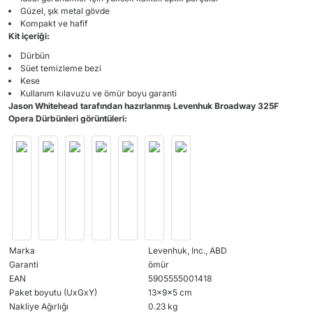
Güzel, şık metal gövde
Kompakt ve hafif
Kit içeriği:
Dürbün
Süet temizleme bezi
Kese
Kullanım kılavuzu ve ömür boyu garanti
Jason Whitehead tarafından hazırlanmış Levenhuk Broadway 325F
Opera Dürbünleri görüntüleri:
Marka
Levenhuk, Inc., ABD
Garanti
ömür
EAN
5905555001418
Paket boyutu (UxGxY)
13x9x5 cm
Nakliye Ağırlığı
0.23 kg