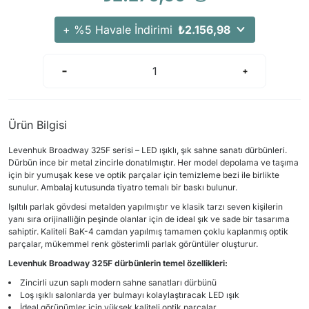
+ %5 Havale İndirimi
₺2.156,98
Ürün Bilgisi
Levenhuk Broadway 325F serisi – LED ışıklı, şık sahne sanatı dürbünleri.
Dürbün ince bir metal zincirle donatılmıştır. Her model depolama ve taşıma
için bir yumuşak kese ve optik parçalar için temizleme bezi ile birlikte
sunulur. Ambalaj kutusunda tiyatro temalı bir baskı bulunur.
Işıltılı parlak gövdesi metalden yapılmıştır ve klasik tarzı seven kişilerin
yanı sıra orijinalliğin peşinde olanlar için de ideal şık ve sade bir tasarıma
sahiptir. Kaliteli BaK-4 camdan yapılmış tamamen çoklu kaplanmış optik
parçalar, mükemmel renk gösterimli parlak görüntüler oluşturur.
Levenhuk Broadway 325F dürbünlerin temel özellikleri:
Zincirli uzun saplı modern sahne sanatları dürbünü
Loş ışıklı salonlarda yer bulmayı kolaylaştıracak LED ışık
İdeal görünümler için yüksek kaliteli optik parçalar