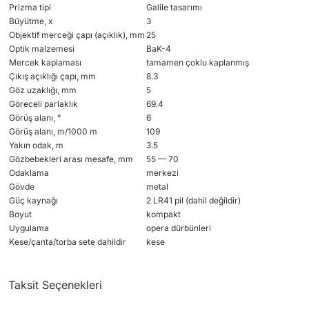
Prizma tipi
Galile tasarımı
Büyütme, x
3
Objektif merceği çapı (açıklık), mm
25
Optik malzemesi
BaK-4
Mercek kaplaması
tamamen çoklu kaplanmış
Çıkış açıklığı çapı, mm
8.3
Göz uzaklığı, mm
5
Göreceli parlaklık
69.4
Görüş alanı, °
6
Görüş alanı, m/1000 m
109
Yakın odak, m
3.5
Gözbebekleri arası mesafe, mm
55 — 70
Odaklama
merkezi
Gövde
metal
Güç kaynağı
2 LR41 pil (dahil değildir)
Boyut
kompakt
Uygulama
opera dürbünleri
Kese/çanta/torba sete dahildir
kese
Taksit Seçenekleri