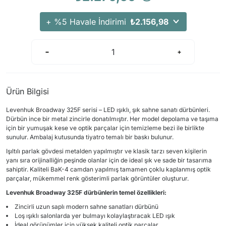
+ %5 Havale İndirimi
₺2.156,98
Ürün Bilgisi
Levenhuk Broadway 325F serisi – LED ışıklı, şık sahne sanatı dürbünleri.
Dürbün ince bir metal zincirle donatılmıştır. Her model depolama ve taşıma
için bir yumuşak kese ve optik parçalar için temizleme bezi ile birlikte
sunulur. Ambalaj kutusunda tiyatro temalı bir baskı bulunur.
Işıltılı parlak gövdesi metalden yapılmıştır ve klasik tarzı seven kişilerin
yanı sıra orijinalliğin peşinde olanlar için de ideal şık ve sade bir tasarıma
sahiptir. Kaliteli BaK-4 camdan yapılmış tamamen çoklu kaplanmış optik
parçalar, mükemmel renk gösterimli parlak görüntüler oluşturur.
Levenhuk Broadway 325F dürbünlerin temel özellikleri:
Zincirli uzun saplı modern sahne sanatları dürbünü
Loş ışıklı salonlarda yer bulmayı kolaylaştıracak LED ışık
İdeal görünümler için yüksek kaliteli optik parçalar