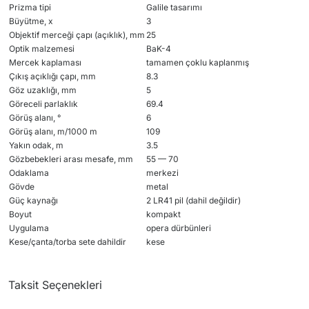
Prizma tipi
Galile tasarımı
Büyütme, x
3
Objektif merceği çapı (açıklık), mm
25
Optik malzemesi
BaK-4
Mercek kaplaması
tamamen çoklu kaplanmış
Çıkış açıklığı çapı, mm
8.3
Göz uzaklığı, mm
5
Göreceli parlaklık
69.4
Görüş alanı, °
6
Görüş alanı, m/1000 m
109
Yakın odak, m
3.5
Gözbebekleri arası mesafe, mm
55 — 70
Odaklama
merkezi
Gövde
metal
Güç kaynağı
2 LR41 pil (dahil değildir)
Boyut
kompakt
Uygulama
opera dürbünleri
Kese/çanta/torba sete dahildir
kese
Taksit Seçenekleri