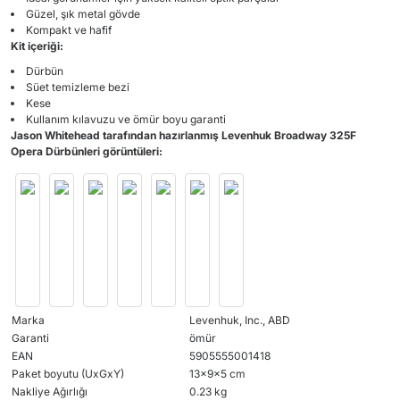
Güzel, şık metal gövde
Kompakt ve hafif
Kit içeriği:
Dürbün
Süet temizleme bezi
Kese
Kullanım kılavuzu ve ömür boyu garanti
Jason Whitehead tarafından hazırlanmış Levenhuk Broadway 325F
Opera Dürbünleri görüntüleri:
Marka
Levenhuk, Inc., ABD
Garanti
ömür
EAN
5905555001418
Paket boyutu (UxGxY)
13x9x5 cm
Nakliye Ağırlığı
0.23 kg