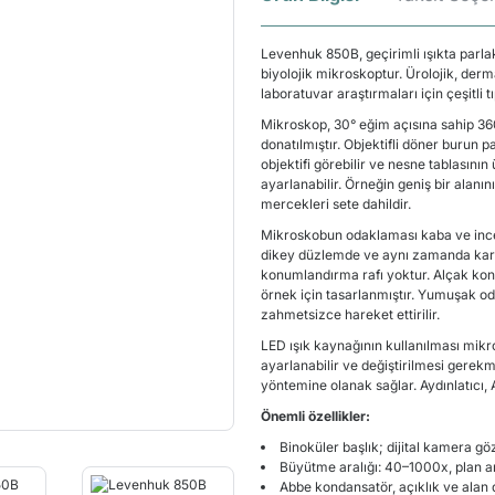
Levenhuk 850B, geçirimli ışıkta parlak
biyolojik mikroskoptur. Ürolojik, derma
laboratuvar araştırmaları için çeşitli 
Mikroskop, 30° eğim açısına sahip 360
donatılmıştır. Objektifli döner burun p
objektifi görebilir ve nesne tablasını
ayarlanabilir. Örneğin geniş bir alan
mercekleri sete dahildir.
Mikroskobun odaklaması kaba ve ince
dikey düzlemde ve aynı zamanda karşıl
konumlandırma rafı yoktur. Alçak konu
örnek için tasarlanmıştır. Yumuşak 
zahmetsizce hareket ettirilir.
LED ışık kaynağının kullanılması mikr
ayarlanabilir ve değiştirilmesi gerek
yöntemine olanak sağlar. Aydınlatıcı, 
Önemli özellikler:
Binoküler başlık; dijital kamera gö
Büyütme aralığı: 40–1000x, plan a
Abbe kondansatör, açıklık ve alan 