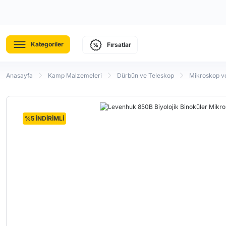
Kategoriler
Fırsatlar
Anasayfa
Kamp Malzemeleri
Dürbün ve Teleskop
Mikroskop v
%5 İNDİRİMLİ