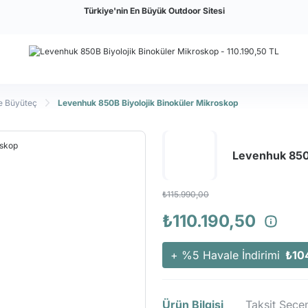
Türkiye'nin En Büyük Outdoor Sitesi
e Büyüteç
Levenhuk 850B Biyolojik Binoküler Mikroskop
Levenhuk 850B
₺115.990,00
₺110.190,50
+ %5 Havale İndirimi
₺10
Ürün Bilgisi
Taksit Seçen