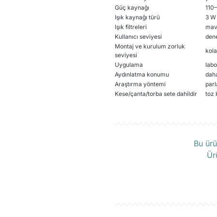
Güç kaynağı
110
Işık kaynağı türü
3 W
Işık filtreleri
mav
Kullanıcı seviyesi
dene
Montaj ve kurulum zorluk
kol
seviyesi
Uygulama
labo
Aydınlatma konumu
dah
Araştırma yöntemi
parl
Kese/çanta/torba sete dahildir
toz 
Ü
Bu ürü
Ür