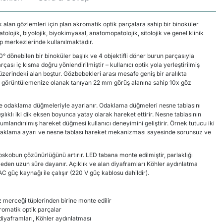
 alan gözlemleri için plan akromatik optik parçalara sahip bir binoküler
tolojik, biyolojik, biyokimyasal, anatomopatolojik, sitolojik ve genel klinik
tıp merkezlerinde kullanılmaktadır.
° dönebilen bir binoküler başlık ve 4 objektifli döner burun parçasıyla
arçası iç kısma doğru yönlendirilmiştir – kullanıcı optik yola yerleştirilmiş
n üzerindeki alan boştur. Gözbebekleri arası mesafe geniş bir aralıkta
ını görüntülemenize olanak tanıyan 22 mm görüş alanına sahip 10x göz
 odaklama düğmeleriyle ayarlanır. Odaklama düğmeleri nesne tablasını
ıklı iki dik eksen boyunca yatay olarak hareket ettirir. Nesne tablasının
mlandırılmış hareket düğmesi kullanıcı deneyimini geliştirir. Örnek tutucu iki
odaklama ayarı ve nesne tablası hareket mekanizması sayesinde sorunsuz ve
oskobun çözünürlüğünü artırır. LED tabana monte edilmiştir, parlaklığı
meden uzun süre dayanır. Açıklık ve alan diyaframları Köhler aydınlatma
AC güç kaynağı ile çalışır (220 V güç kablosu dahildir).
z merceği tüplerinden birine monte edilir
romatik optik parçalar
diyaframları, Köhler aydınlatması