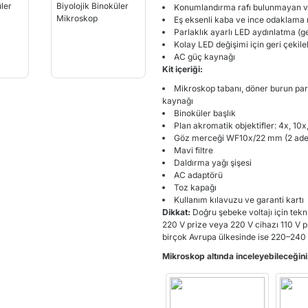
Konumlandırma rafı bulunmayan ve 
Eş eksenli kaba ve ince odaklam
Parlaklık ayarlı LED aydınlatma (geç
Kolay LED değişimi için geri çekileb
AC güç kaynağı
Kit içeriği:
Mikroskop tabanı, döner burun parça
kaynağı
Binoküler başlık
Plan akromatik objektifler: 4x, 10x
Göz merceği WF10x/22 mm (2 ade
Mavi filtre
Daldırma yağı şişesi
AC adaptörü
Toz kapağı
Kullanım kılavuzu ve garanti kartı
Dikkat:
Doğru şebeke voltajı için tekn
220 V prize veya 220 V cihazı 110 V 
birçok Avrupa ülkesinde ise 220–240
Mikroskop altında inceleyebileceğini