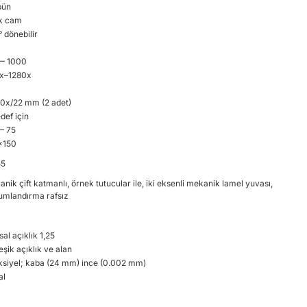
bün
ik cam
 dönebilir
— 1000
x–1280x
0x/22 mm (2 adet)
def için
— 75
x150
55
nik çift katmanlı, örnek tutucular ile, iki eksenli mekanik lamel yuvası,
umlandırma rafsız
sal açıklık 1,25
eşik açıklık ve alan
ksiyel; kaba (24 mm) ince (0.002 mm)
al