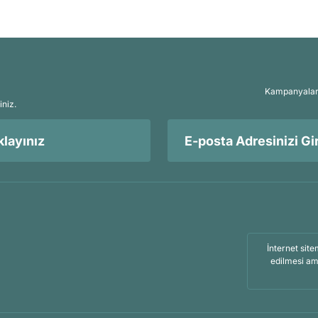
Kampanyalar, 
iniz.
layınız
İnternet site
edilmesi am