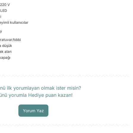
–220 V
 LED
i
yimli kullanıcılar
ay
ratuvar/tıbbi
a düşük
ak alan
kapağı
rün hakkında henüz soru sorulmamış.
nü ilk yorumlayan olmak ister misin?
ünü yorumla Hediye puan kazan!
Soru Sor
Yorum Yaz