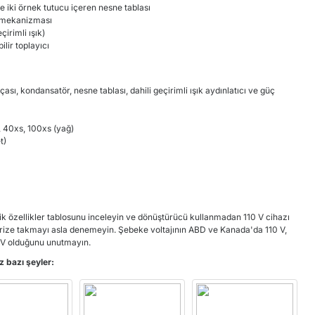
iki örnek tutucu içeren nesne tablası
a mekanizması
irimli ışık)
ilir toplayıcı
sı, kondansatör, nesne tablası, dahili geçirimli ışık aydınlatıcı ve güç
, 40xs, 100xs (yağ)
t)
ik özellikler tablosunu inceleyin ve dönüştürücü kullanmadan 110 V cihazı
prize takmayı asla denemeyin. Şebeke voltajının ABD ve Kanada'da 110 V,
 V olduğunu unutmayın.
z bazı şeyler: