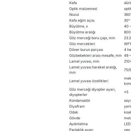
Kafa
dür
Optik malzemesi
opt
Nozul
360°
Kafa eğim açısı
30°
Büyütme, x
40 
Büyütme aralığı
800
Göz merceği boru çapı, mm
23.2
Göz mercekleri
WF1
Döner burun parçası
4 he
Gözbebekleri arası mesafe, mm
48 
Lamel yuvası, mm
210
Lamel yuvası hareket aralığı,
75/
mm
meka
Lamel yuvası özellikleri
kon
Göz merceği diyopter ayarı,
±5
diyopterler
Kondansatör
sayı
Diyafram
yerl
Odak
koa
Gövde
met
Aydınlatma
LED
Parlaklık ayarı
yes