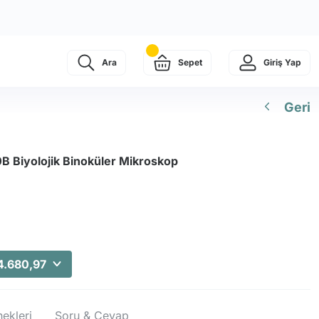
Ara
Sepet
Giriş Yap
Geri
 Biyolojik Binoküler Mikroskop
4.680,97
ekleri
Soru & Cevap