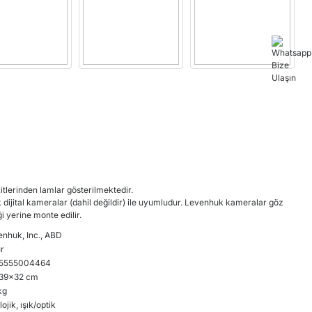
tlerinden lamlar gösterilmektedir.
dijital kameralar
(dahil değildir) ile uyumludur. Levenhuk kameralar göz
 yerine monte edilir.
nhuk, Inc., ABD
r
5555004464
39x32 cm
kg
lojik, ışık/optik