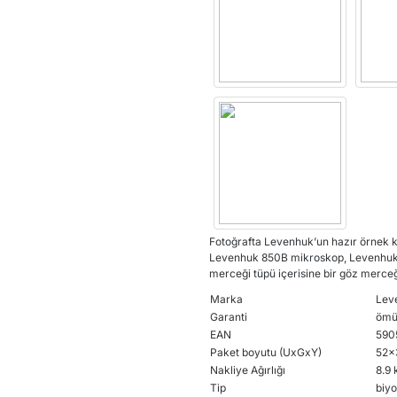
Fotoğrafta Levenhuk’un hazır örnek ki
Levenhuk 850B mikroskop,
Levenhuk 
merceği tüpü içerisine bir göz merceği
Marka
Leve
Garanti
ömü
EAN
590
Paket boyutu (UxGxY)
52x
Nakliye Ağırlığı
8.9 
Tip
biyo