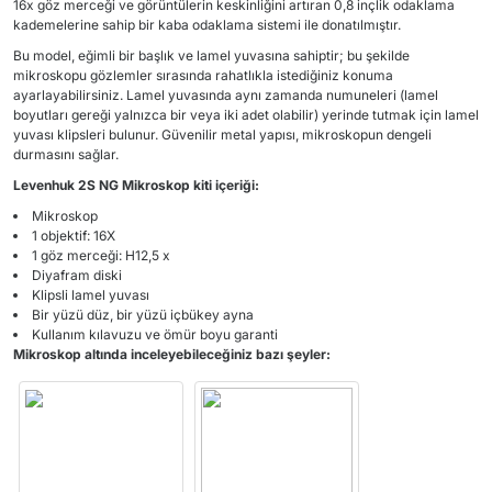
16x göz merceği ve görüntülerin keskinliğini artıran 0,8 inçlik odaklama
kademelerine sahip bir kaba odaklama sistemi ile donatılmıştır.
Bu model, eğimli bir başlık ve lamel yuvasına sahiptir; bu şekilde
mikroskopu gözlemler sırasında rahatlıkla istediğiniz konuma
ayarlayabilirsiniz. Lamel yuvasında aynı zamanda numuneleri (lamel
boyutları gereği yalnızca bir veya iki adet olabilir) yerinde tutmak için lamel
yuvası klipsleri bulunur. Güvenilir metal yapısı, mikroskopun dengeli
durmasını sağlar.
Levenhuk 2S NG Mikroskop kiti içeriği:
Mikroskop
1 objektif: 16X
1 göz merceği: H12,5 x
Diyafram diski
Klipsli lamel yuvası
Bir yüzü düz, bir yüzü içbükey ayna
Kullanım kılavuzu ve ömür boyu garanti
Mikroskop altında inceleyebileceğiniz bazı şeyler: