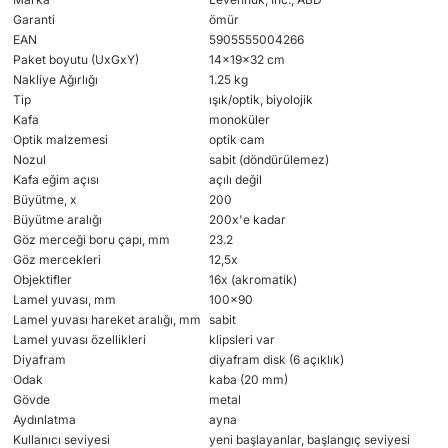
Garanti
ömür
EAN
5905555004266
Paket boyutu (UxGxY)
14x19x32 cm
Nakliye Ağırlığı
1.25 kg
Tip
ışık/optik, biyolojik
Kafa
monoküler
Optik malzemesi
optik cam
Nozul
sabit (döndürülemez)
Kafa eğim açısı
açılı değil
Büyütme, x
200
Büyütme aralığı
200x'e kadar
Göz merceği boru çapı, mm
23.2
Göz mercekleri
12,5x
Objektifler
16x (akromatik)
Lamel yuvası, mm
100x90
Lamel yuvası hareket aralığı, mm
sabit
Lamel yuvası özellikleri
klipsleri var
Diyafram
diyafram disk (6 açıklık)
Odak
kaba (20 mm)
Gövde
metal
Aydınlatma
ayna
Kullanıcı seviyesi
yeni başlayanlar, başlangıç seviyesi