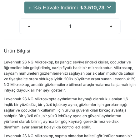
+ %5 Havale İndirimi
₺3.510,73
Ürün Bilgisi
Levenhuk 2S NG Mikroskop, başlangıç seviyesindeki kişiler, çocuklar ve
öğrenciler için geliştirilmiş, cazip fiyatlı basit bir mikroskoptur. Mikroskop,
saydam numuneleri gözlemlemenizi sağlayan parlak alan modunda çalışır
ve fiyat/kalite oranı oldukça iyidir. 200x büyütme oranı sunan Levenhuk 2S
NG Mikroskop, amatör gözlemcilere bilimsel araştırmalarına başlamak için
ihtiyaç duydukları her şeyi gösterir.
Levenhuk 2S NG Mikroskopta aydınlatma kaynağı olarak kullanılan 1,6
inçlik bir yüzü düz, bir yüzü içbükey ayna, gözlemler için gereken ışığı
sağlar ve çocukların kullanımı için ürünü güvenli kılan birkaç avantaja
sahiptir. Bir yüzü düz, bir yüzü içbükey ayna en güvenli aydınlatma
yöntemi olarak bilinir; ayrıca bir güç kaynağı gerektirmez ve disk
diyaframı ayarlanarak kolaylıkla kontrol edilebilir.
Levenhuk 2S NG Mikroskop, sapma olmadan kaliteli görüntüler sunan bir