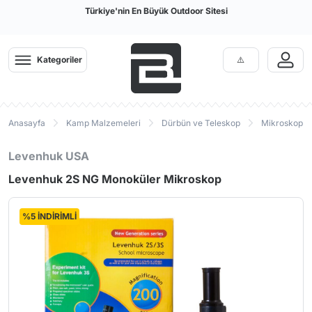
Türkiye'nin En Büyük Outdoor Sitesi
Kategoriler
Anasayfa
Kamp Malzemeleri
Dürbün ve Teleskop
Mikroskop v
Levenhuk USA
Levenhuk 2S NG Monoküler Mikroskop
%5 İNDİRİMLİ