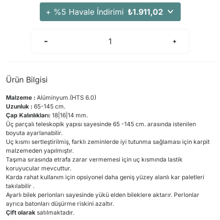
Arama Kurtarma Dronları
+ %5 Havale İndirimi
₺1.911,02
Arama Kurtarma Termal Kameraları
Arama Kurtarma Solunum Ekipmanları
Arama Kurtarma Sistemleri
Arama Kurtarma Bug Out Bag
Ürün Bilgisi
Arama Kurtarma Eğitim Mankenleri
Malzeme :
Alüminyum.(HTS 6.0)
Arama Kurtarma Merdiveni
Uzunluk :
65-145 cm.
Arama Kurtarma İniş ve Emniyet Aletleri
Çap Kalınlıkları:
18|16|14 mm.
Üç parçalı teleskopik yapısı sayesinde 65 -145 cm. arasında istenilen
Arama Kurtarma Kiti
boyuta ayarlanabilir.
Uç kısmı sertleştirilmiş, farklı zeminlerde iyi tutunma sağlaması için karpit
Arama Kurtarma El Tipi Gpsler
malzemeden yapılmıştır.
Taşıma sırasında etrafa zarar vermemesi için uç kısmında lastik
Arama Kurtarma Uydu İletişim Cihazları
koruyucular mevcuttur.
Karda rahat kullanım için opsiyonel daha geniş yüzey alanlı kar paletleri
takılabilir .
Ayarlı bilek perlonları sayesinde yükü elden bileklere aktarır. Perlonlar
ayrıca batonları düşürme riskini azaltır.
Çift olarak
satılmaktadır.