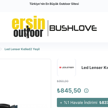
Türkiye'nin En Büyük Outdoor Sitesi
Led Lenser Kıdled2 Yeşil
Led Lenser Kı
₺950,00
₺845,50
+ %1 Havale İndirimi
₺837