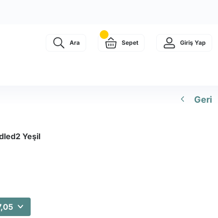
Ara
Sepet
Giriş Yap
Geri
dled2 Yeşil
,05