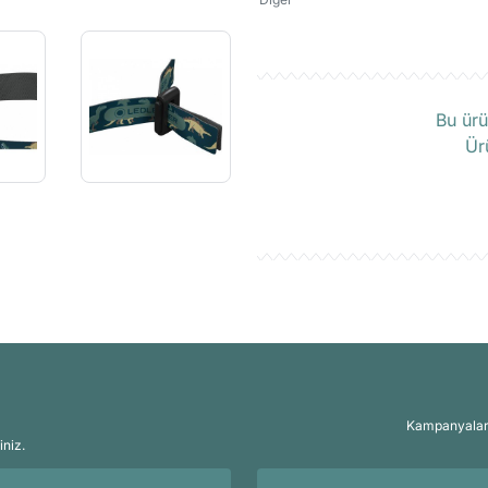
Ü
Bu ürü
Ür
Kampanyalar, 
iniz.