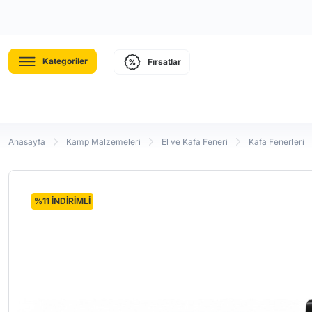
Kategoriler
Fırsatlar
Anasayfa
Kamp Malzemeleri
El ve Kafa Feneri
Kafa Fenerleri
%11 İNDİRİMLİ