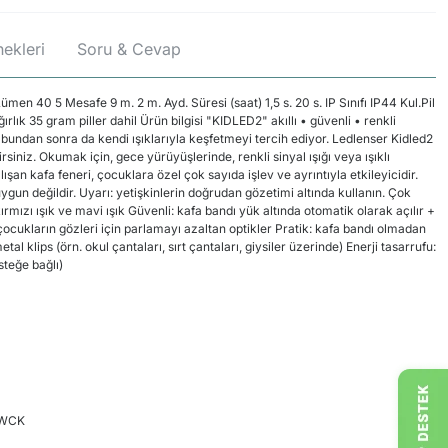
ekleri
Soru & Cevap
 40 5 Mesafe 9 m. 2 m. Ayd. Süresi (saat) 1,5 s. 20 s. IP Sınıfı IP44 Kul.Pil
ık 35 gram piller dahil Ürün bilgisi "KIDLED2" akıllı • güvenli • renkli
bundan sonra da kendi ışıklarıyla keşfetmeyi tercih ediyor. Ledlenser Kidled2
lirsiniz. Okumak için, gece yürüyüşlerinde, renkli sinyal ışığı veya ışıklı
ışan kafa feneri, çocuklara özel çok sayıda işlev ve ayrıntıyla etkileyicidir.
gun değildir. Uyarı: yetişkinlerin doğrudan gözetimi altında kullanın. Çok
kırmızı ışık ve mavi ışık Güvenli: kafa bandı yük altında otomatik olarak açılır +
as çocukların gözleri için parlamayı azaltan optikler Pratik: kafa bandı olmadan
al klips (örn. okul çantaları, sırt çantaları, giysiler üzerinde) Enerji tasarrufu:
teğe bağlı)
WCK