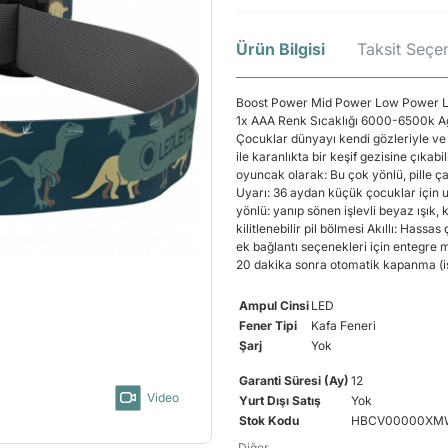
Ürün Bilgisi
Taksit Seçen
Boost Power Mid Power Low Power Lümen
1x AAA Renk Sıcaklığı 6000-6500k Ağırl
Çocuklar dünyayı kendi gözleriyle ve 
ile karanlıkta bir keşif gezisine çıkabi
oyuncak olarak: Bu çok yönlü, pille çal
Uyarı: 36 aydan küçük çocuklar için uy
yönlü: yanıp sönen işlevli beyaz ışık, 
kilitlenebilir pil bölmesi Akıllı: Hass
ek bağlantı seçenekleri için entegre met
20 dakika sonra otomatik kapanma (is
Ampul Cinsi
LED
Fener Tipi
Kafa Feneri
Şarj
Yok
Garanti Süresi (Ay)
12
Video
Yurt Dışı Satış
Yok
Stok Kodu
HBCV00000XM
Diğer