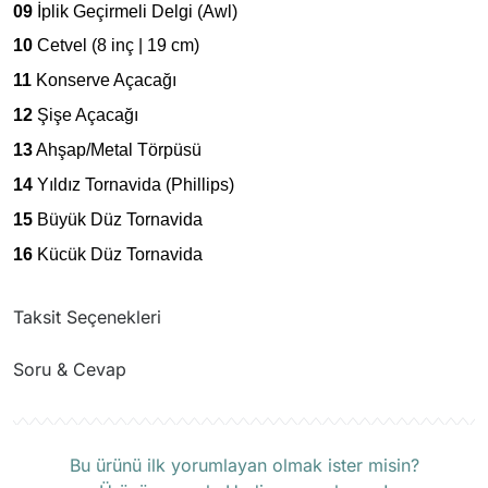
09
İplik Geçirmeli Delgi (Awl)
10
Cetvel (8 inç | 19 cm)
11
Konserve Açacağı
12
Şişe Açacağı
13
Ahşap/Metal Törpüsü
14
Yıldız Tornavida (Phillips)
15
Büyük Düz Tornavida
16
Küçük Düz Tornavida
Taksit Seçenekleri
Soru & Cevap
Ürün hakkında henüz soru sorulmamış.
Bu ürünü ilk yorumlayan olmak ister misin?