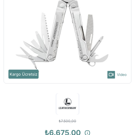
Kargo Ücretsiz
Video
₺7.500,00
₺6.675,00