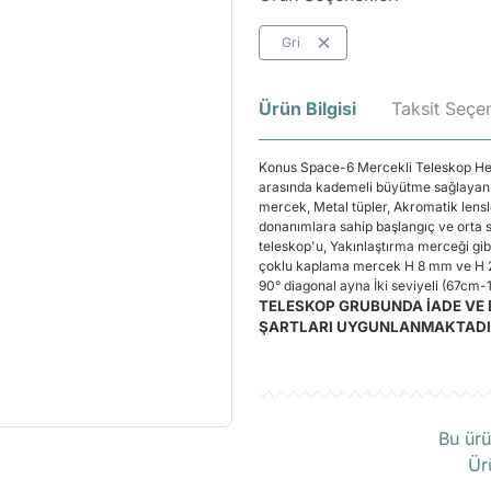
Gri
Ürün Bilgisi
Taksit Seçen
Konus Space-6 Mercekli Teleskop Her 
arasında kademeli büyütme sağlayan
mercek, Metal tüpler, Akromatik lensl
donanımlara sahip başlangıç ve orta
teleskop'u, Yakınlaştırma merceği gibi
çoklu kaplama mercek H 8 mm ve H 
90° diagonal ayna İki seviyeli (67cm-
TELESKOP GRUBUNDA İADE VE 
ŞARTLARI UYGUNLANMAKTADI
Ü
Bu ürü
Ür