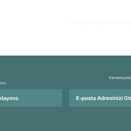
Kampanyalar, 
iniz.
layınız