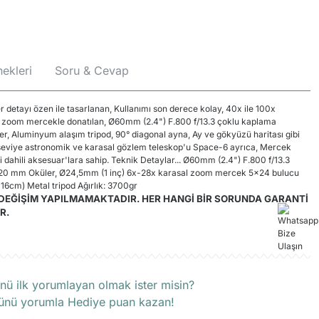
ekleri
Soru & Cevap
detayı özen ile tasarlanan, Kullanımı son derece kolay, 40x ile 100x
 zoom mercekle donatılan, Ø60mm (2.4") F.800 f/13.3 çoklu kaplama
er, Aluminyum alaşım tripod, 90° diagonal ayna, Ay ve gökyüzü haritası gibi
 seviye astronomik ve karasal gözlem teleskop'u Space-6 ayrıca, Mercek
 dahili aksesuar'lara sahip. Teknik Detaylar... Ø60mm (2.4") F.800 f/13.3
20 mm Oküler, Ø24,5mm (1 inç) 6x-28x karasal zoom mercek 5x24 bulucu
116cm) Metal tripod Ağırlık: 3700gr
DEĞİŞİM YAPILMAMAKTADIR. HER HANGİ BİR SORUNDA GARANTİ
R.
rün hakkında henüz soru sorulmamış.
nü ilk yorumlayan olmak ister misin?
ünü yorumla Hediye puan kazan!
Soru Sor