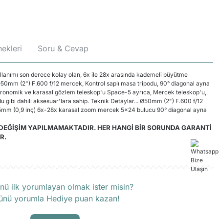
ekleri
Soru & Cevap
lanımı son derece kolay olan, 6x ile 28x arasında kademeli büyütme
0mm (2") F.600 f/12 mercek, Kontrol saplı masa tripodu, 90° diagonal ayna
astronomik ve karasal gözlem teleskop'u Space-5 ayrıca, Mercek teleskop'u,
 gibi dahili aksesuar'lara sahip. Teknik Detaylar... Ø50mm (2") F.600 f/12
,5mm (0,9 inç) 6x-28x karasal zoom mercek 5x24 bulucu 90° diagonal ayna
DEĞİŞİM YAPILMAMAKTADIR. HER HANGİ BİR SORUNDA GARANTİ
R.
rün hakkında henüz soru sorulmamış.
nü ilk yorumlayan olmak ister misin?
ünü yorumla Hediye puan kazan!
Soru Sor