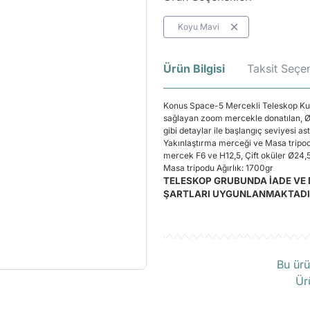
Koyu Mavi
Ürün Bilgisi
Taksit Seçen
Konus Space-5 Mercekli Teleskop Kul
sağlayan zoom mercekle donatılan, Ø5
gibi detaylar ile başlangıç seviyesi 
Yakınlaştırma merceği ve Masa tripodu
mercek F6 ve H12,5, Çift oküler Ø24
Masa tripodu Ağırlık: 1700gr
TELESKOP GRUBUNDA İADE VE 
ŞARTLARI UYGUNLANMAKTADI
Ü
Bu ürü
Ür