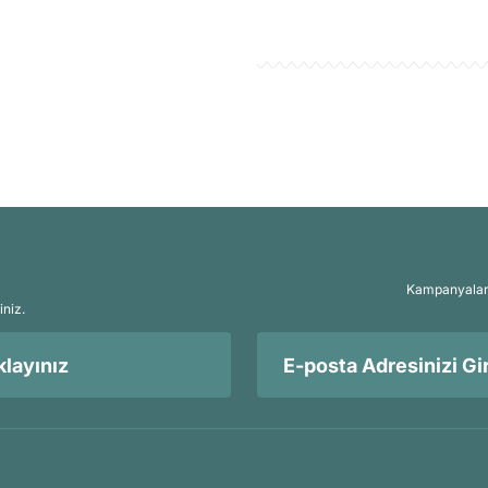
Kampanyalar, 
iniz.
layınız