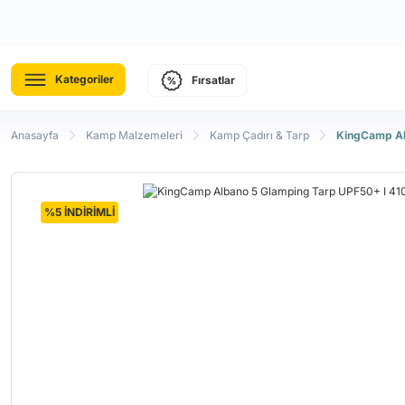
Kategoriler
Fırsatlar
Anasayfa
Kamp Malzemeleri
Kamp Çadırı & Tarp
KingCamp Al
%5 İNDİRİMLİ