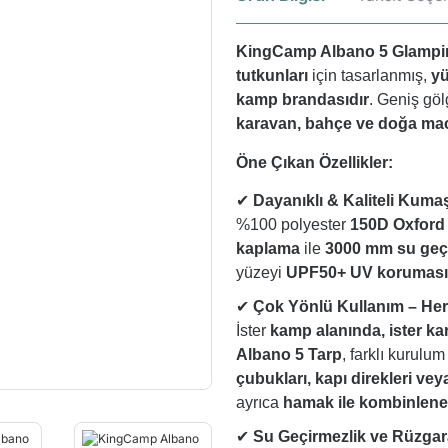
KingCamp Albano 5 Glampi
tutkunları
için tasarlanmış,
yü
kamp brandasıdır
. Geniş göl
karavan, bahçe ve doğa ma
Öne Çıkan Özellikler:
✔
Dayanıklı & Kaliteli Kuma
%100 polyester
150D Oxford
kaplama
ile
3000 mm su geçi
yüzeyi
UPF50+ UV koruması
✔
Çok Yönlü Kullanım – He
İster
kamp alanında, ister ka
Albano 5 Tarp
, farklı kurulu
çubukları, kapı direkleri vey
ayrıca
hamak ile kombinlener
✔
Su Geçirmezlik ve Rüzgar