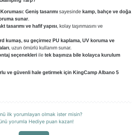
Glamping Tarp?
 Koruması:
Geniş tasarımı
sayesinde
kamp, bahçe ve doğa
oruma sunar
.
t tasarımı ve hafif yapısı
, kolay taşınmasını ve
rd kumaş, su geçirmez PU kaplama, UV koruma ve
aları
, uzun ömürlü kullanım sunar.
ontaj seçenekleri
ile
tek başınıza bile kolayca kurulum
lu ve güvenli hale getirmek için
KingCamp Albano 5
rün hakkında henüz soru sorulmamış.
nü ilk yorumlayan olmak ister misin?
ünü yorumla Hediye puan kazan!
Soru Sor