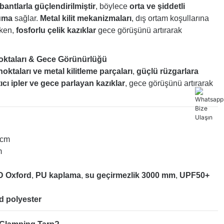
bantlarla güçlendirilmiştir
, böylece
orta ve şiddetli
ruma
sağlar.
Metal kilit mekanizmaları
, dış ortam koşullarına
ken,
fosforlu çelik kazıklar
gece görüşünü artırarak
Noktaları & Gece Görünürlüğü
oktaları ve metal kilitleme parçaları
,
güçlü rüzgarlara
ıcı ipler ve gece parlayan kazıklar
, gece görüşünü artırarak
 cm
m
D Oxford
,
PU kaplama
,
su geçirmezlik 3000 mm
,
UPF50+
d polyester