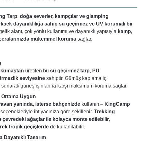
ng Tarp
,
doğa severler, kampçılar ve glamping
ksek dayanıklılığa sahip su geçirmez ve UV korumalı bir
gelik alanı, çok yönlü kullanımı ve dayanıklı yapısıyla
kamp,
ceralarınızda mükemmel koruma
sağlar.
ş
 kumaştan
üretilen bu
su geçirmez tarp
,
PU
rmezlik seviyesine
sahiptir. Gümüş kaplama iç
sunarak güneş ışınlarına karşı maksimum koruma sağlar.
r Ortama Uygun
ravan yanında, isterse bahçenizde
kullanın –
KingCamp
m seçenekleriyle ihtiyacınıza göre şekillenir.
Trekking
a çevredeki ağaçlar ile kolayca monte edilebilir
,
ek tropik geçişlerde
de kullanılabilir.
a Dayanıklı Tasarım