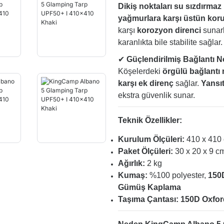
Dikiş noktaları su sızdırmaz 
yağmurlara karşı üstün ko
karşı
korozyon direnci
sunar
karanlıkta bile stabilite sağlar.
✔
Güçlendirilmiş Bağlantı 
Köşelerdeki
örgülü bağlantı n
karşı ek direnç
sağlar.
Yansıt
ekstra güvenlik sunar.
Teknik Özellikler:
Kurulum Ölçüleri:
410 x 410
Paket Ölçüleri:
30 x 20 x 9 c
Ağırlık:
2 kg
Kumaş:
%100 polyester,
150
Gümüş Kaplama
Taşıma Çantası:
150D Oxfor