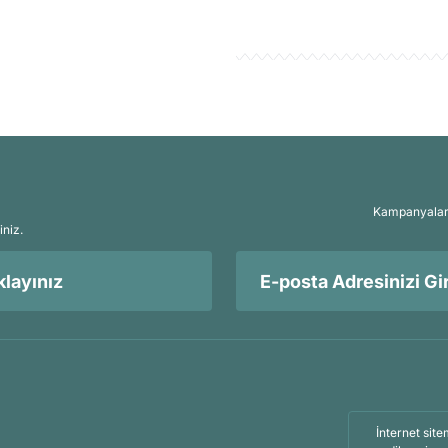
Kampanyalar, 
iniz.
layınız
İnternet site