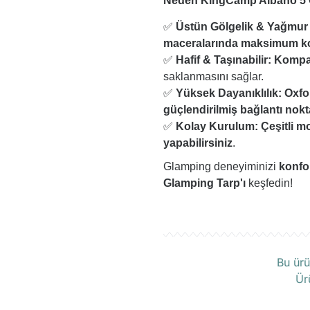
Neden KingCamp Albano 5 
✅
Üstün Gölgelik & Yağmur
maceralarında maksimum k
✅
Hafif & Taşınabilir:
Kompak
saklanmasını sağlar.
✅
Yüksek Dayanıklılık:
Oxfo
güçlendirilmiş bağlantı nokt
✅
Kolay Kurulum:
Çeşitli m
yapabilirsiniz
.
Glamping deneyiminizi
konfor
Glamping Tarp'ı
keşfedin!
Ü
Bu ürü
Ür