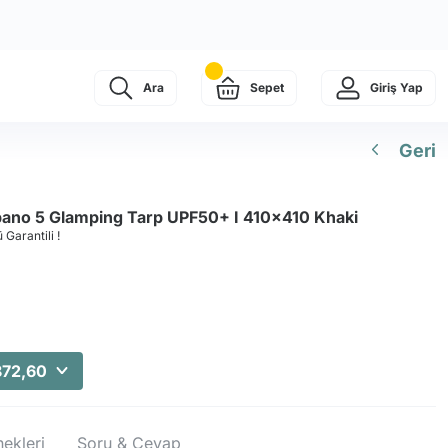
Ara
Sepet
Giriş Yap
Geri
ano 5 Glamping Tarp UPF50+ I 410x410 Khaki
 Garantili !
872,60
ekleri
Soru & Cevap