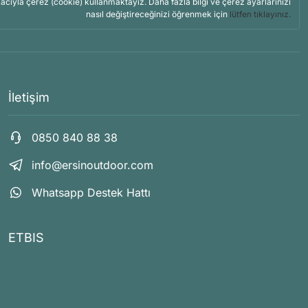
acıyla çerez (cookie) kullanmaktayız. Daha fazla bilgi ve çerez ayarlarınızı
nasıl değiştireceğinizi öğrenmek için
lütfen tıklayınız.
İletişim
0850 840 88 38
info@ersinoutdoor.com
Whatsapp Destek Hattı
ETBIS