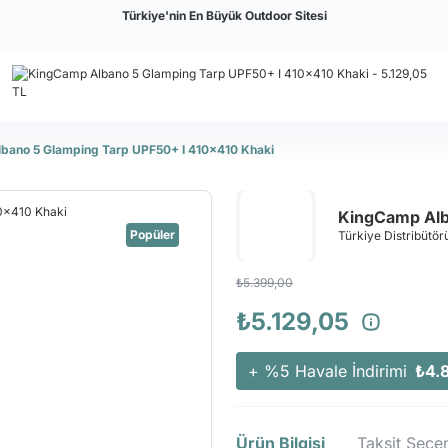
Türkiye'nin En Büyük Outdoor Sitesi
bano 5 Glamping Tarp UPF50+ I 410x410 Khaki
KingCamp Alb
Popüler
Türkiye Distribütörü
₺5.399,00
₺5.129,05
+ %5 Havale İndirimi
₺4.
Ürün Bilgisi
Taksit Seçen